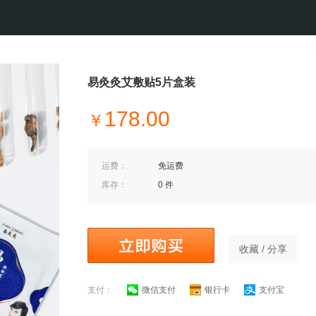
易灸灸艾敷贴5片盒装
178.00
￥
运费：
免运费
库存：
0 件
收藏 / 分享
支付：
微信支付
银行卡
支付宝