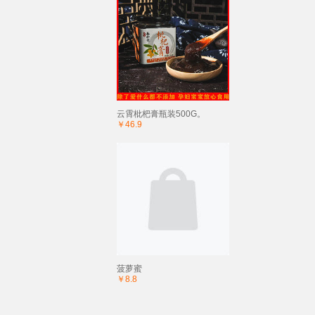
云霄枇杷膏瓶装500G。
￥46.9
菠萝蜜
￥8.8