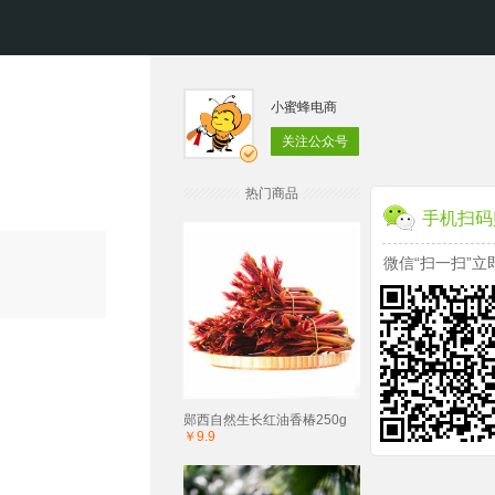
小蜜蜂电商
关注公众号
热门商品
手机扫码
微信“扫一扫”立
郧西自然生长红油香椿250g
￥9.9