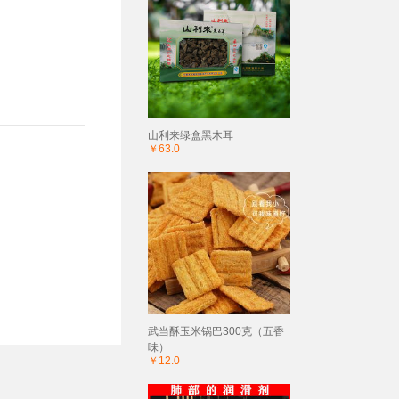
山利来绿盒黑木耳
￥63.0
武当酥玉米锅巴300克（五香
味）
￥12.0