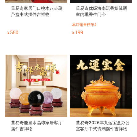
董易奇家居门口桃木八卦葫
董易奇优级海南沉香姻缘瓶
芦盘中式摆件吉祥物
室内熏香生门令
本店销量榜第4
580
199
¥
¥
董易奇能量水晶球家居客厅
董易奇2026年九运宝盒办公
摆件吉祥物
室客厅中式琉璃摆件吉祥物