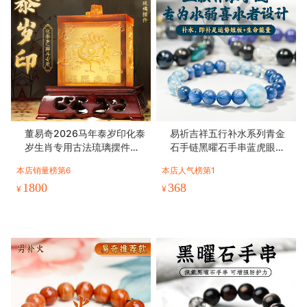
董易奇2026马年泰岁印化泰
易祈吉祥五行补水系列青金
岁生肖专用古法琉璃摆件吉
石手链黑曜石手串蓝虎眼海
祥物
蓝宝饰品送礼男女款手串礼
本店销量榜第6
本店人气榜第1
物
1800
368
¥
¥