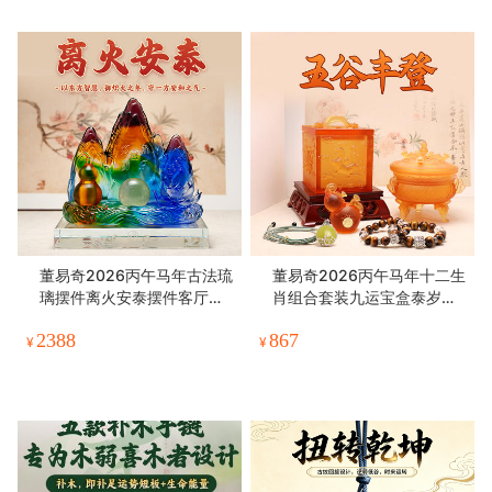
董易奇2026丙午马年古法琉
董易奇2026丙午马年十二生
璃摆件离火安泰摆件客厅办
肖组合套装九运宝盒泰岁印
公室卧室摆件
手链吊坠福禄手宝
2388
867
¥
¥