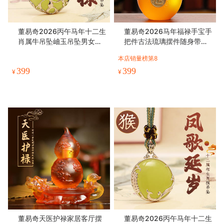
董易奇2026丙午马年十二生
董易奇2026马年福禄手宝手
肖属牛吊坠岫玉吊坠男女项
把件古法琉璃摆件随身带吉
链吉祥物
祥物
本店销量榜第8
399
399
¥
¥
董易奇天医护禄家居客厅摆
董易奇2026丙午马年十二生