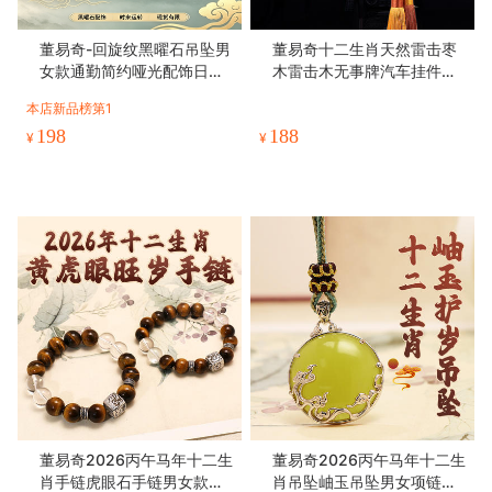
董易奇-回旋纹黑曜石吊坠男
董易奇十二生肖天然雷击枣
女款通勤简约哑光配饰日常
木雷击木无事牌汽车挂件家
百搭项链
居挂饰
本店新品榜第1
198
188
¥
¥
董易奇2026丙午马年十二生
董易奇2026丙午马年十二生
肖手链虎眼石手链男女款白
肖吊坠岫玉吊坠男女项链吉