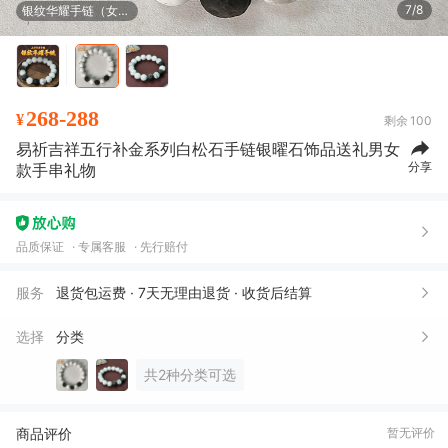
8/8
银纹华耀手链（男款）
268-288
¥
剩余
100
易祈吉祥五行补金系列白松石手链银曜石饰品送礼男女
分享
款手串礼物
品质保证
专属客服
先行赔付
服务
退货包运费 · 7天无理由退货 · 收货后结算
选择
分类
共2种分类可选
商品评价
暂无评价