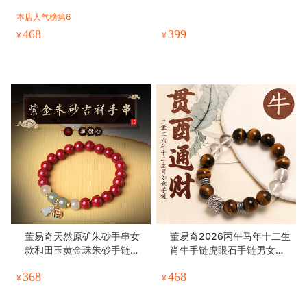
水晶手串
祥物
本店人气榜第6
468
399
¥
¥
董易奇天然原矿朱砂手串女
董易奇2026丙午马年十二生
款和田玉黄金珠朱砂手链男
肖牛手链虎眼石手链男女款
士
白水晶手串
368
468
¥
¥