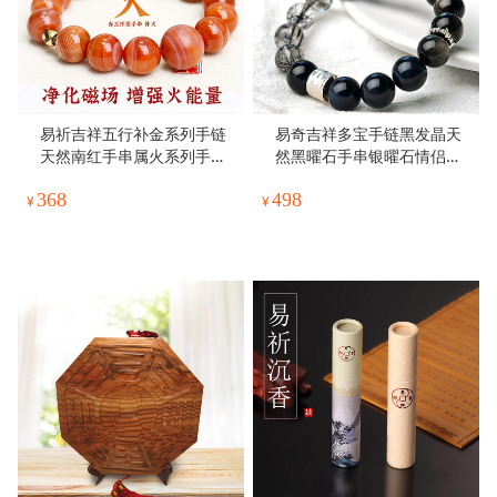
易祈吉祥五行补金系列手链
易奇吉祥多宝手链黑发晶天
天然南红手串属火系列手链
然黑曜石手串银曜石情侣首
文饰品送礼男女通用手串礼
饰品礼物
368
498
物
¥
¥