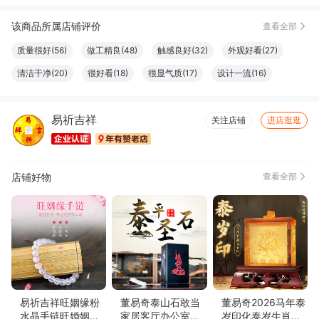
该商品所属店铺评价
查看全部
质量很好(56)
做工精良(48)
触感良好(32)
外观好看(27)
清洁干净(20)
很好看(18)
很显气质(17)
设计一流(16)
色泽纯正(16)
大小合适(15)
款式好看(14)
珍藏佳品(14)
易祈吉祥
服务周到(11)
尺寸适宜(10)
简约百搭(8)
物流很快(6)
关注店铺
进店逛逛
真材实料(6)
店铺好物
查看全部
易祈吉祥旺姻缘粉
董易奇泰山石敢当
董易奇2026马年泰
水晶手链旺婚姻催
家居客厅办公室摆
岁印化泰岁生肖专