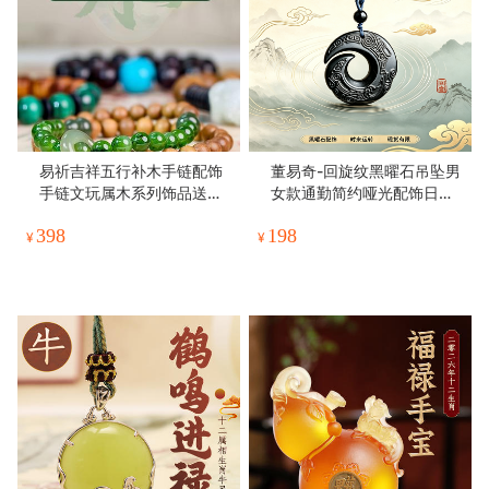
易祈吉祥五行补木手链配饰
董易奇-回旋纹黑曜石吊坠男
手链文玩属木系列饰品送礼
女款通勤简约哑光配饰日常
礼物
百搭项链
398
198
¥
¥