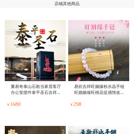
店铺其他商品
董易奇泰山石敢当家居客厅
易祈吉祥旺姻缘粉水晶手链
办公室摆件泰平圣石吉祥物
旺婚姻催旺桃花促感情改善
礼物
关系人缘爱情
1680
298
¥
¥