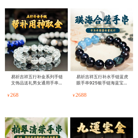
易祈吉祥五行补金系列手链
易祈吉祥五行补水手链蓝虎
文饰品送礼男女通用手串礼
眼手串925银手链海蓝宝饰
物
品送礼男女款手串礼物
268
2688
¥
¥