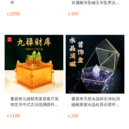
件
肖属猴吊坠岫玉吊坠男女项
链吉祥物
2999
399
¥
¥
董易奇九禄财库家居客厅装
董易奇天然水晶碎石净化消
饰玄关中式古法琉璃摆件吉
磁碗黄紫水晶柱原石摆件首
祥物
饰收纳消磁盒
5188
268
¥
¥