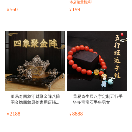
本店销量榜第1
560
199
¥
¥
董易奇四象守财聚金阵八阵
董易奇生辰八字定制五行手
图金蟾四象原创家用店铺办
链多宝宝石手串男女
公室摆件礼物
2188
8888
¥
¥