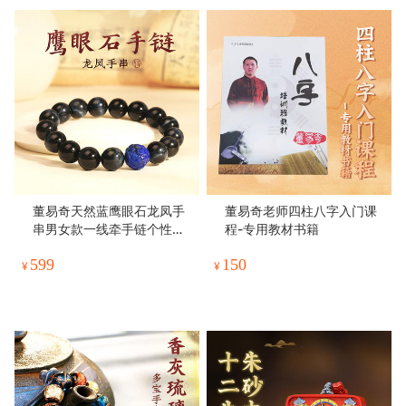
董易奇天然蓝鹰眼石龙凤手
董易奇老师四柱八字入门课
串男女款一线牵手链个性礼
程-专用教材书籍
物
599
150
¥
¥