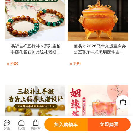
易祈吉祥五行补木系列崖柏
董易奇2026马年九运宝盒办
手链孔雀石饰品送礼老银手
公室客厅中式琉璃摆件吉祥
串礼物
物
398
199
¥
¥
加入购物车
立即购买
客服
店铺
购物车