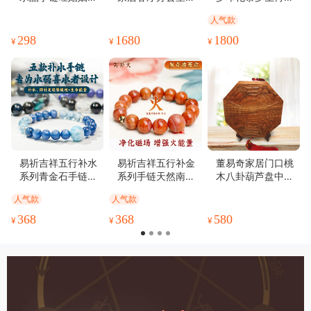
旺桃花促感情改善
件泰平圣石吉祥物
用古法琉璃摆件吉
人气款
关系人缘爱情
礼物
祥物
298
1680
1800
¥
¥
¥
易祈吉祥五行补水
易祈吉祥五行补金
董易奇家居门口桃
系列青金石手链黑
系列手链天然南红
木八卦葫芦盘中式
曜石手串蓝虎眼海
手串属火系列手链
摆件吉祥物
人气款
人气款
蓝宝饰品送礼男女
文饰品送礼男女通
款手串礼物
用手串礼物
368
368
580
¥
¥
¥