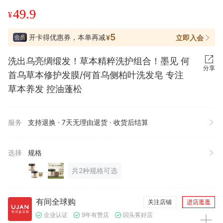
49.9
¥
5
开卡得优惠券，本单再减
立即入会
¥
洗出乌亮绸缎发！草本精粹洗护组合！墨见 何
分享
首乌草本修护发膜/何首乌侧柏叶洗发皂 专注
草本养发 控油蓬松
服务
支持退换 · 7天无理由退货 · 收货后结算
选择
规格
共2种规格可选
有间全球购
关注店铺
进店逛逛
企业认证
9年有赞店
回头客好店