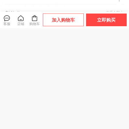
店铺好物
查看全部
加入购物车
立即购买
客服
店铺
购物车
不发霉！不生菌！
热卖！晒不黑！日
热卖！升级款！神
用10年不用换！双
本FIYU小金伞2.0
根 金门一条根龙牌
枪 纯钛筷 耐高低温
伞界“安耐晒”！扁
贴 20片/25片/袋
爆款
大家都在买
人气款
手感轻盈 5双/10双
小轻 晴雨两用 随行
多部位适用 翻身不
装
简约 4款可选
脱落【ys】
69
59
39
¥
.9
¥
.9
¥