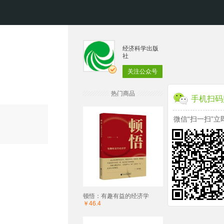
经济科学出版
社
关注公众号
热门商品
手机扫码
微信“扫一扫”立
顿悟：有趣有益的经济学
￥46.4