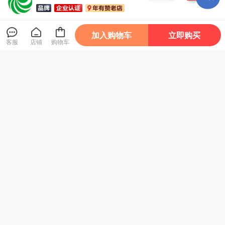
加入购物车
立即购买
虚拟产品
管理会计
客服
店铺
购物车
电子期刊-超越敬业
电子杂志-数据要素
电子杂志-公共数据
电子期
强度之探析：敬业度
驱动价值创造的实现
授权使用的原则、方
化转
共识机制对提升财务
机制与难点探析
式及BOT定价机制研
绩效
99元包邮
99元包邮
99元包邮
99元
韧性的重要性（第二
究
设设
3
3
3
3
¥
¥
¥
¥
部分）
研究
使用说明
｜JOIN US