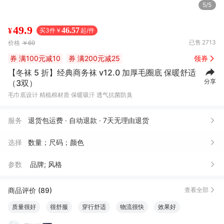
5/5
49.9
46.57
¥
买3件￥
起/件
已售
2713
价格
￥69
券
满100元减10
券
满200元减25
领券
【冬袜 5 折】经典商务袜 v12.0 加厚毛圈底 保暖舒适
分享
（3双）
毛巾底设计 精梳棉材质 保暖吸汗 透气抗菌防臭
服务
退货包运费 · 自动退款 · 7天无理由退货
选择
数量；尺码；颜色
参数
品牌; 风格
商品评价 (89)
查看全部
质量很好
很舒服
穿行舒适
物流很快
效果好
坚固耐用