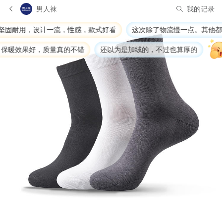
男人袜
我的记录
感，款式好看
这次除了物流慢一点。其他都很好
怀念十多
错
还以为是加绒的，不过也算厚的
吸汗透气不闷脚