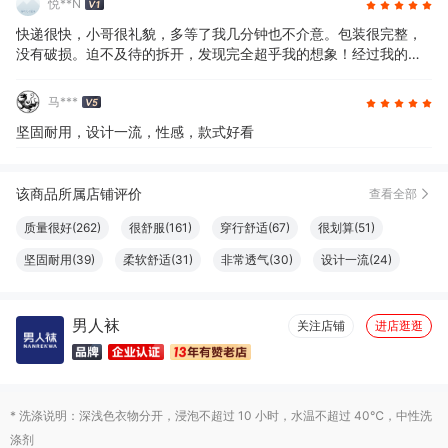
悦**N
快递很快，小哥很礼貌，多等了我几分钟也不介意。包装很完整，
没有破损。迫不及待的拆开，发现完全超乎我的想象！经过我的亲
身体验，这家店信誉是相当地不错。宝贝的质量更像钻石一般。太
感谢了！不得不得竖起大拇指。下次需要的时候我还会再来的，到
马***
时候麻烦掌柜给个优惠哦！
坚固耐用，设计一流，性感，款式好看
该商品所属店铺评价
查看全部
质量很好(262)
很舒服(161)
穿行舒适(67)
很划算(51)
坚固耐用(39)
柔软舒适(31)
非常透气(30)
设计一流(24)
尺码很准(20)
清洁干净(20)
大小合适(19)
触感良好(19)
男人袜
做工精良(17)
很好看(16)
性价比高(16)
体感舒适(16)
关注店铺
进店逛逛
性感(15)
尺寸适宜(15)
颜色正(13)
透气性好(13)
真材实料(12)
物流很快(11)
简约百搭(11)
显瘦修身(10)
* 洗涤说明：深浅色衣物分开，浸泡不超过 10 小时，水温不超过 40℃，中性洗
格外清爽(10)
透气性佳(10)
结实牢固(10)
款式好看(9)
涤剂