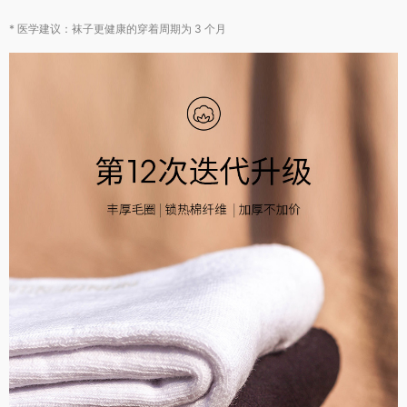
很暖和(9)
很显气质(9)
效果好(8)
外观好看(8)
* 医学建议：袜子
更
健康的穿着周期为 3 个月
服务周到(7)
很有弹力(6)