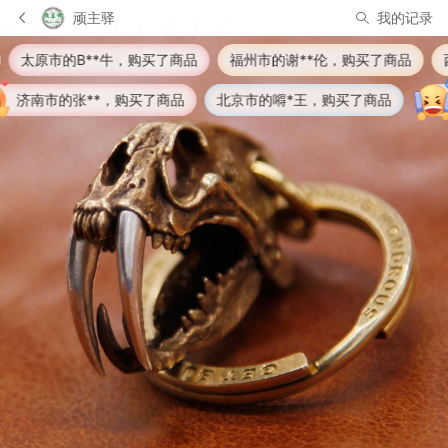
顽主驿
我的记录
市的B**牛，购买了商品
福州市的谢**伦，购买了商品
西安市的
市的张**，购买了商品
北京市的嘚*王，购买了商品
哈尔滨