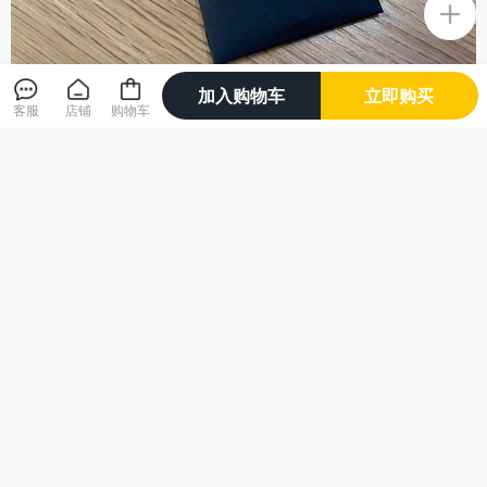
加入购物车
立即购买
客服
店铺
购物车