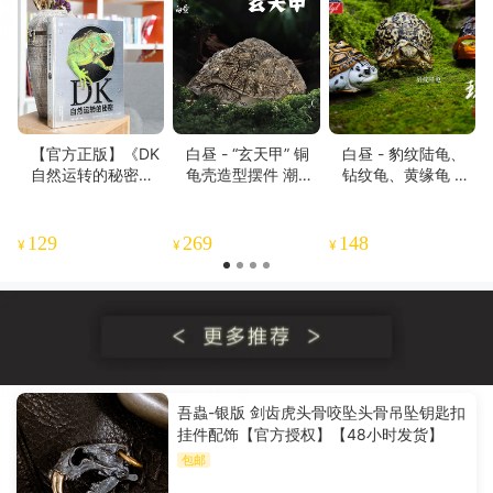
【官方正版】《DK
白昼 - “玄天甲” 铜
白昼 - 豹纹陆龟、
自然运转的秘密》rl
龟壳造型摆件 潮玩
钻纹龟、黄缘龟 模
yl推荐-分销
把件 乌龟爬宠文创
型手办 瑰宝龟宝系
周边 ★官方正版
列 树脂材质潮玩 ★
【48小时发货】
官方正版【48小时
129
269
148
¥
¥
¥
发货】
吾蟲-银版 剑齿虎头骨咬坠头骨吊坠钥匙扣
挂件配饰【官方授权】【48小时发货】
包邮