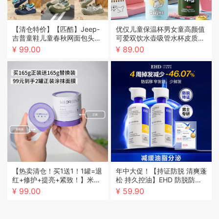
【清仓特价】【匹酷】Jeep-
优仅儿童保温杯男女童高颜值
吉普童鞋儿童春秋网面包头凉
可爱双饮水壶吸管水杯皮质杯
鞋男女童夏季休闲鞋运动鞋27
套316内胆
¥ 99.00
¥ 89.00
-38
【热卖清仓！买1送1！1罐=退
年中大促！【持证防脱 清爽蓬
红+修护+提亮+紧致！】米蓓
松 持久控油】EHD 防脱防断
尔 轻龄紧致修护涂抹面膜2.0
固发洗发水 侧柏植萃配方 深
¥ 99.00
¥ 59.90
蓝绷带 大容量灌装设计 补水
层平衡头皮油脂 300ml/瓶
维稳让肌肤饱满弹润