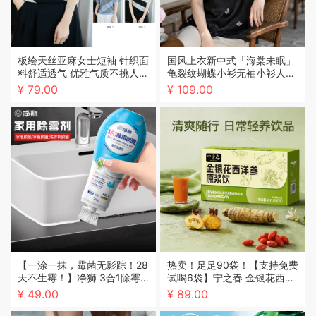
板绘天丝亚麻女士短袖 针织面
国风上衣新中式「海棠未眠」
料舒适透气 优雅气质不挑人
龟裂纹蝴蝶小衫无袖小衫人丝
百搭休闲
立领刺绣衬衫女XL-4XL
¥ 79.00
¥ 109.00
【一涂一抹，霉菌无影踪！28
热卖！足足90袋！【支持免费
天不生霉！】净狮 3合1除霉
试喝6袋】宁之春 金银花西洋
啫喱 一涂净除厨卫胶条黑霉
参原浆饮 清润回甘 清爽醇厚
¥ 49.00
¥ 89.00
长效抑菌不复发 200g/瓶
30ml/袋