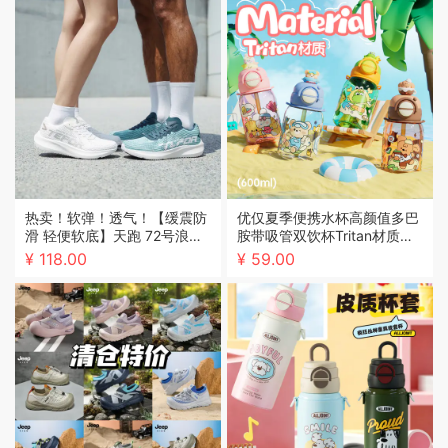
热卖！软弹！透气！【缓震防
优仅夏季便携水杯高颜值多巴
滑 轻便软底】天跑 72号浪潮
胺带吸管双饮杯Tritan材质安
时尚运动跑鞋 无缝贴合不磨脚
全无异味
¥ 118.00
¥ 59.00
男女同款 5色可选 TP198607
2