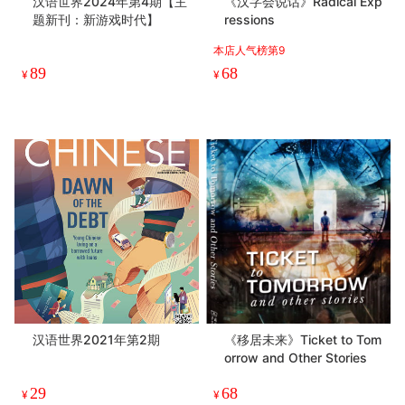
汉语世界2024年第4期【主
《汉字会说话》Radical Exp
题新刊：新游戏时代】
ressions
本店人气榜第9
89
68
¥
¥
汉语世界2021年第2期
《移居未来》Ticket to Tom
orrow and Other Stories
29
68
¥
¥