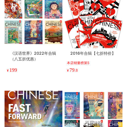
《汉语世界》2022年合辑
2016年合辑【七折特价】
（八五折优惠）
本店销量榜第5
199
79
¥
¥
.8