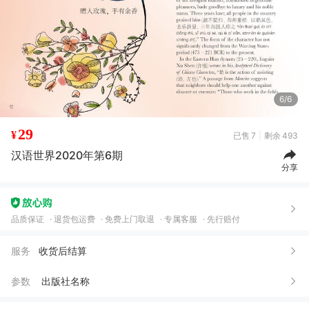
6/6
29
¥
已售
7
剩余
493
汉语世界2020年第6期
分享
品质保证
退货包运费
免费上门取退
专属客服
先行赔付
K***a
07月04日买了1件
去下单
服务
收货后结算
S***o
02月01日买了1件
去下单
参数
出版社名称
嵇*
01月17日买了1件
去下单