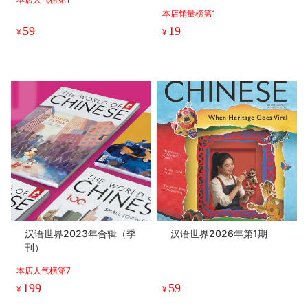
本店销量榜第1
59
19
¥
¥
汉语世界2023年合辑（季
汉语世界2026年第1期
刊）
本店人气榜第7
199
59
¥
¥