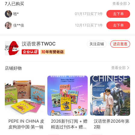
佳**佳
12月17日买了1件
去下单
7人已购买
查看全部
L***?
12月09日买了1件
去下单
翔*
12月07日买了1件
去下单
一*芋
12月05日买了1件
去下单
汉语世界TWOC
关注店铺
进店逛逛
K***a
07月04日买了1件
去下单
店铺好物
查看全部
PEPE IN CHINA 皮
2026新刊订阅 + 赠
汉语世界2026年第
皮狗游中国·第一辑
精选过刊5本+ 赠网
2期
站VIP年度会员+随