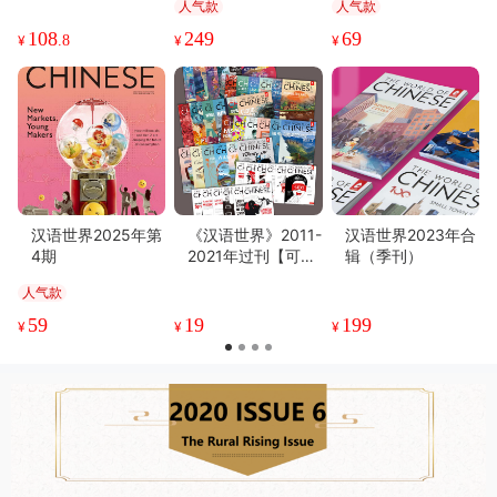
人气款
人气款
机周边
108
249
69
¥
.8
¥
¥
汉语世界2025年第
《汉语世界》2011-
汉语世界2023年合
4期
2021年过刊【可备
辑（季刊）
注期数】
人气款
59
19
199
¥
¥
¥