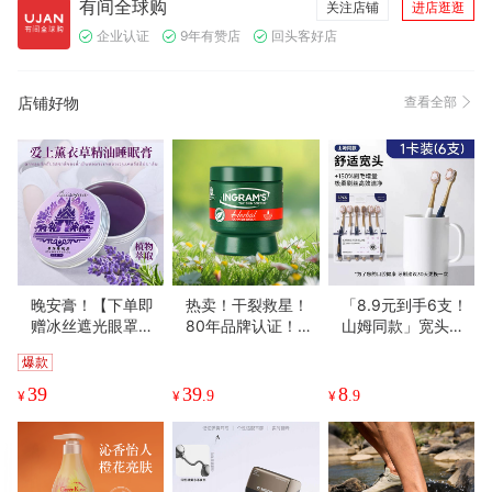
有间全球购
关注店铺
进店逛逛
企业认证
9年有赞店
回头客好店
店铺好物
查看全部
晚安膏！【下单即
热卖！干裂救星！
「8.9元到手6支！
赠冰丝遮光眼罩】
80年品牌认证！南
山姆同款」宽头家
Diicoyaa 精油睡眠
非ingram's英格莱
用6支装牙刷 男女
爆款
膏 天然花香 馥郁柔
恩草本樟脑乳霜 护
通用成人软毛牙刷
和 20g/盒
脚膏 小绿膏 脚后跟
口腔护理
39
39
8
¥
¥
.9
¥
.9
龟裂 手足护理乳霜