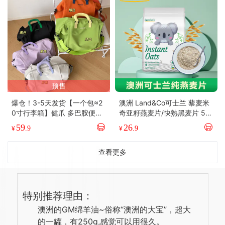
预售
爆仓！3-5天发货【一个包≈2
澳洲 Land&Co可士兰 藜麦米
0寸行李箱】健爪 多巴胺便携
奇亚籽燕麦片/快熟黑麦片 50
旅行包 时尚又能装 干湿分离
0g/袋
59
26
¥
.9
¥
.9
收纳 轻便耐磨 男女通用【y
s】
查看更多
特别推荐理由：
澳洲的GM绵羊油~俗称“澳洲的大宝”，超大
的一罐，有250g,感觉可以用很久。