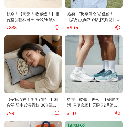
秒杀！【高货！ 收藏级！】相
热卖！“反季清仓”超低价！
合堂新疆和田玉 玉镯/玉锁/吊
【高密度面料 耐刮防撕裂】 S
坠 人养玉三年，玉养人一生！
chenvega轻量情侣山系户外
838
59
¥
¥
.9
国检证书 脂润温婉 自戴传家
防风冲锋外套 透气不闷 防风
锁温 7色可选
【安抚心神！夜夜好眠！】相
热卖！软弹！透气！【缓震防
合堂 新中式沉香枕 80%沉香
滑 轻便软底】天跑 72号浪潮
饱满填充 拆洗方便
时尚运动跑鞋 无缝贴合不磨脚
99
118
¥
¥
男女同款 5色可选 TP198607
2