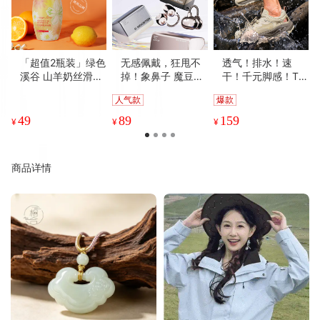
「超值2瓶装」绿色
无感佩戴，狂甩不
透气！排水！速
溪谷 山羊奶丝滑沐
掉！象鼻子 魔豆系
干！千元脚感！TE
浴乳/绿色溪谷玫瑰
列夹耳式蓝牙耳机
POR天跑越山系列
人气款
爆款
保湿/茶树舒爽/橙
声控AI 不变形 无感
趣野/驰野系列 溯溪
花亮肤沐浴露 保湿
佩戴 挂绳便携 D95
鞋 浙江省游泳队指
49
89
159
¥
¥
¥
滋养 补水润肤 700
【ys】
定官方合作伙伴 轻
g/瓶
盈舒适 防滑耐磨
商品详情