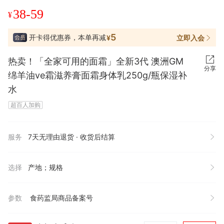
38-59
¥
5
开卡得优惠券，本单再减
立即入会
¥
热卖！「全家可用的面霜」全新3代 澳洲GM
分享
绵羊油ve霜滋养膏面霜身体乳250g/瓶保湿补
水
超百人加购
服务
7天无理由退货 · 收货后结算
选择
产地；规格
参数
食药监局商品备案号