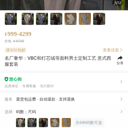
6/12
999-4299
¥
价格
￥6799
满300包邮
查看优惠
名厂奢华：VBC和灯芯绒等面料男士定制工艺 意式西
分享
服套装
品质保证
专属客服
先行赔付
服务
退货包运费 · 自动退款 · 支持退换
选择
码数；尺码
共6种码数可选