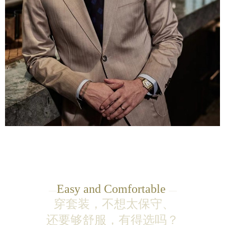
Easy and
Comfortable
—
—
穿套装，
不想太保守、
还要够舒服，有得选吗？