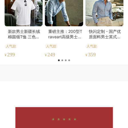
新款男士新疆长绒
重磅主推：200型T
快闪定制 - 国产优
棉圆领T恤 三色可
raveart高级男士定
质面料男士英式定
选
制衬衫——畅销白
制衬衫-不退不换
人气款
人气款
人气款
领通勤衬衫
299
249
359
¥
¥
¥
-
★ ★ ★ ★ ★