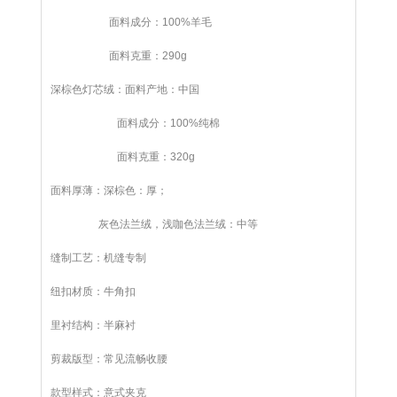
面料成分：100%羊毛
面料克重：290g
深棕色灯芯绒：
面料产地：中国
面料成分：
100%纯棉
面料克重：320g
面料厚薄：深棕色：厚；
灰色法兰绒，浅咖色法兰绒：中等
缝制工艺：机缝专制
纽扣材质：牛角扣
里衬结构：半麻衬
剪裁版型：常见流畅收腰
款型样式：意式夹克