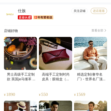
仕族
关注店铺
进店逛逛
店铺好物
查看全部
男士高级手工定制
高端手工定制时尚
精选定制(奢华名
款 英国je马缰革 皮
皮具：眼镜盒（植
厂) - 世界名厂顶奢
带
鞣革、马缰革）
亚麻面料+鼎级工艺
男士定制古巴领短
袖/立领长袖衬衫
1890
550
1569
¥
¥
¥