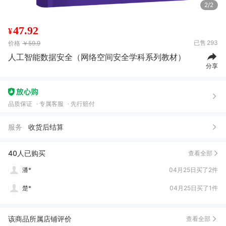
2/2
47.92
¥
已售
293
价格
￥59.9
人工智能数据安全（网络空间安全学科系列教材）
谯***）
05月08日买了1件
分享
谯***）
04月28日买了1件
A***子
04月28日买了2件
品质保证
专属客服
先行赔付
M***s
04月25日买了1件
服务
收货后结算
T**N
04月25日买了1件
黄*瑞
04月25日买了1件
40人已购买
查看全部
潘*
04月25日买了2件
楚*
04月25日买了1件
胡**兔
02月21日买了1件
该商品所属店铺评价
查看全部
C***y
02月20日买了1件