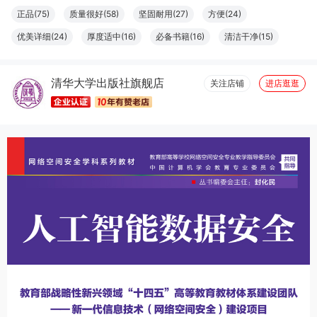
正品(75)
质量很好(58)
坚固耐用(27)
方便(24)
优美详细(24)
厚度适中(16)
必备书籍(16)
清洁干净(15)
大小合适(11)
结实牢固(11)
容量够大(11)
字体适宜(9)
清华大学出版社旗舰店
图文清晰(8)
纸张精良(8)
触感良好(7)
设计一流(7)
关注店铺
进店逛逛