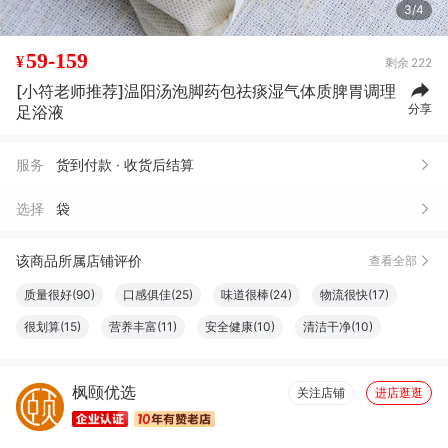
3/4
59-159
¥
剩余
222
[小符老师推荐]温阳汤泡脚药包祛痰湿气体质脾胃调理
分享
足浴液
服务
货到付款 · 收货后结算
选择
袋
该商品所属店铺评价
查看全部
质量很好(90)
口感俱佳(25)
味道很棒(24)
物流很快(17)
很划算(15)
营养丰富(11)
安全健康(10)
清洁干净(10)
服务周到(8)
很好看(7)
完美无瑕(7)
效果好(7)
方便(7)
枫颐优选
很舒服(6)
包装很好(6)
真材实料(6)
关注店铺
进店逛逛