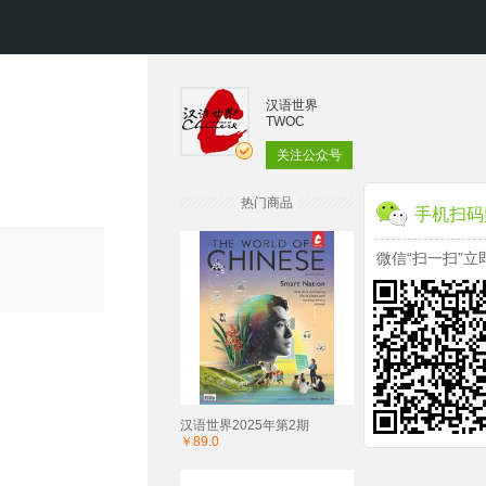
汉语世界
TWOC
关注公众号
热门商品
手机扫码
微信“扫一扫”立
汉语世界2025年第2期
￥89.0