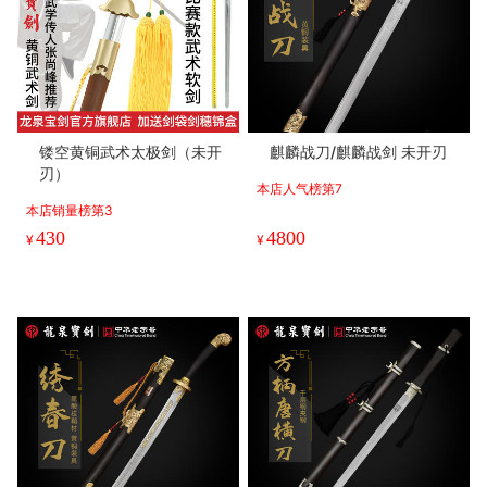
镂空黄铜武术太极剑（未开
麒麟战刀/麒麟战剑 未开刃
刃）
本店人气榜第7
本店销量榜第3
430
4800
¥
¥