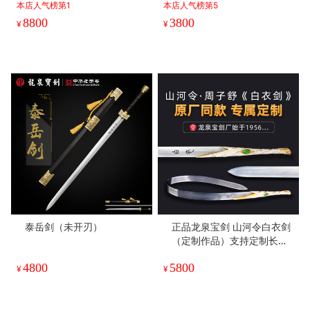
本店人气榜第1
本店人气榜第5
8800
3800
¥
¥
泰岳剑（未开刃）
正品龙泉宝剑 山河令白衣剑
（定制作品）支持定制长度
（未开刃）
4800
5800
¥
¥