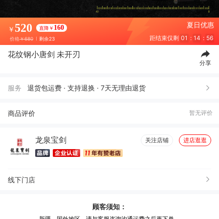
夏日优惠
520
160
直降￥
￥
距结束仅剩
01
:
14
:
54
价格
￥680
剩余23
花纹钢小唐剑 未开刃
分享
服务
退货包运费 · 支持退换 · 7天无理由退货
商品评价
暂无评价
龙泉宝剑
关注店铺
进店逛逛
线下门店
顾客须知：
新疆、国外地区，请与客服咨询沟通运费之后再下单。