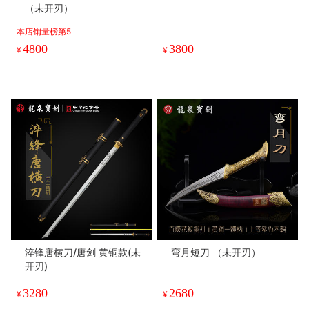
（未开刃）
本店销量榜第5
4800
3800
¥
¥
淬锋唐横刀/唐剑 黄铜款(未
弯月短刀 （未开刃）
开刃)
3280
2680
¥
¥