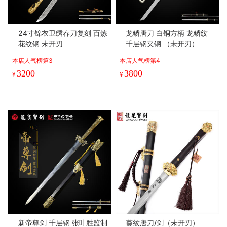
24寸锦衣卫绣春刀复刻 百炼
龙鳞唐刀 白铜方柄 龙鳞纹
花纹钢 未开刃
千层钢夹钢 （未开刃）
本店人气榜第3
本店人气榜第4
3200
3800
¥
¥
新帝尊剑 千层钢 张叶胜监制
葵纹唐刀/剑（未开刃）