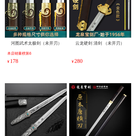
河图武术太极剑（未开刃）
云龙硬剑 清剑 （未开刃）
本店销量榜第6
178
280
¥
¥