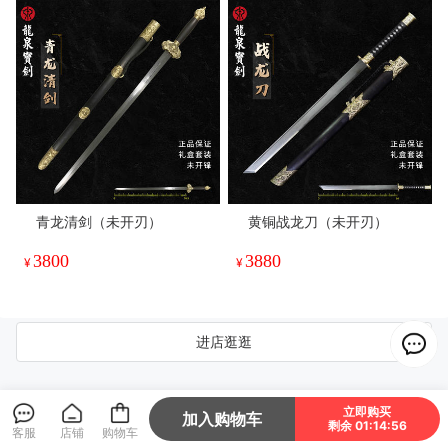
青龙清剑（未开刃）
黄铜战龙刀（未开刃）
3800
3880
¥
¥
进店逛逛
立即购买
店铺主页
个人中心
关注我们
线下门店
店铺信息
加入购物车
剩余 01:14:54
客服
店铺
购物车