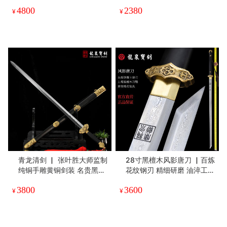
4800
2380
¥
¥
青龙清剑 ▏ 张叶胜大师监制
28寸黑檀木风影唐刀 ▏百炼
纯铜手雕黄铜剑装 名贵黑檀
花纹钢刃 精细研磨 油淬工艺
木鞘 百炼花纹钢剑刃（未开
名贵黑檀木鞘 纯铜装具 （未
3800
3600
刃）
开刃）
¥
¥