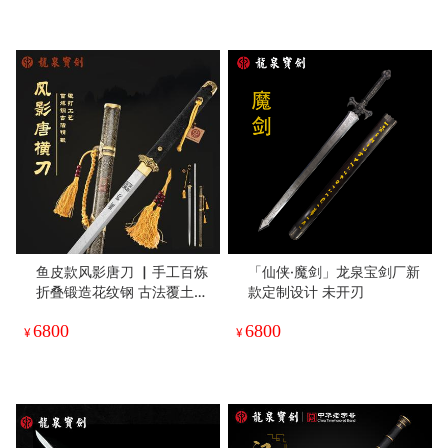
鱼皮款风影唐刀 ▏手工百炼
「仙侠·魔剑」龙泉宝剑厂新
折叠锻造花纹钢 古法覆土烧
款定制设计 未开刃
刃工艺 手工精细研磨 高档鱼
6800
6800
皮包鞘 纯铜手雕装具（未开
¥
¥
刃）