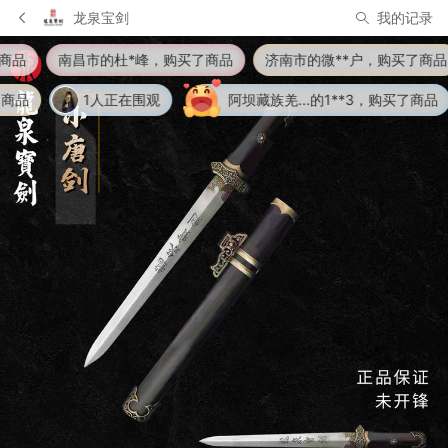
龙泉宝剑
我的记录
，购买了商品
济南市的微**户，购买了商品
无锡市的葛*生，购
阿坝藏族羌...的1**3，购买了商品
阜阳市的赵*生，购买