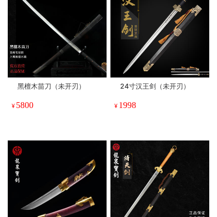
黑檀木苗刀（未开刃）
24寸汉王剑（未开刃）
5800
1998
¥
¥