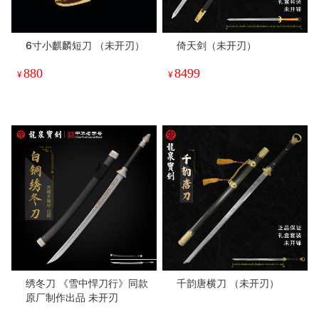
6寸小麒麟短刀 （未开刃）
倚天剑（未开刃）
880
8499
¥
¥
绣冬刀 《雪中悍刀行》同款
千韵唐横刀 （未开刃）
原厂制作出品 未开刃