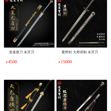
龙雀唐刀 未开刃
重烨剑 大师亲制 未开刃
4500
15000
¥
¥