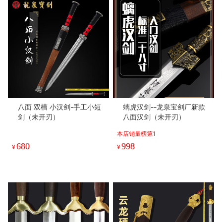
八面 双槽 小汉剑-手工小短
螭虎汉剑--龙泉宝剑厂新款
剑（未开刃）
八面汉剑（未开刃）
本店销量榜第1
680
998
¥
¥