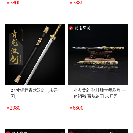
3800
3880
¥
¥
24寸铜柄青龙汉剑（未开
小玄黄剑 张叶胜大师品牌 一
刃）
体铜鞘 百炼钢刃 未开刃
2980
6800
¥
¥