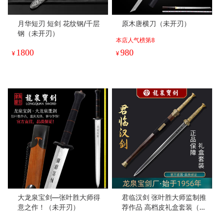
月华短刃 短剑 花纹钢/千层
原木唐横刀（未开刃）
钢（未开刃）
本店人气榜第8
1800
980
¥
¥
大龙泉宝剑—张叶胜大师得
君临汉剑 张叶胜大师监制推
意之作！（未开刃）
荐作品 高档皮礼盒套装（未
开刃）