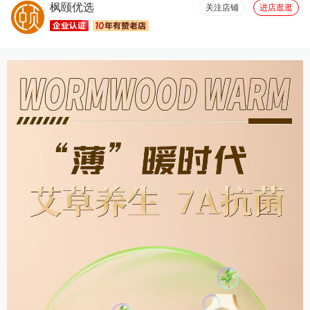
枫颐优选
很舒服(6)
包装很好(6)
真材实料(6)
关注店铺
进店逛逛