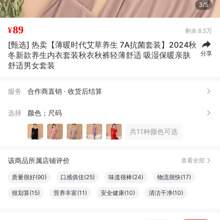
4/5
89
¥
剩余
8.5万
[甄选] 热卖【薄暖时代艾草养生 7A抗菌套装】2024秋
分享
冬新款养生内衣套装秋衣秋裤轻薄舒适 吸湿保暖亲肤
舒适男女套装
服务
合作商直销 · 收货后结算
选择
颜色；尺码
共11种颜色可选
该商品所属店铺评价
查看全部
质量很好(90)
口感俱佳(25)
味道很棒(24)
物流很快(17)
很划算(15)
营养丰富(11)
安全健康(10)
清洁干净(10)
服务周到(8)
很好看(7)
完美无瑕(7)
效果好(7)
方便(7)