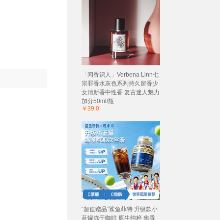
「闻香识人」Verbena Linn七
宗罪香水灰色系列持久留香少
女清新香中性香 复古迷人魅力
加分50ml/瓶
￥39.0
“超值赠品”鲨鱼菲特 升级款小
蓝罐冻干咖啡 原生纯粹 焦香