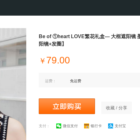
Be of ①heart LOVE繁花礼盒— 大框遮阳
阳镜+发圈】
79.00
￥
运费：
免运费
收藏 / 分享
支付：
微信支付
银行卡
支付宝