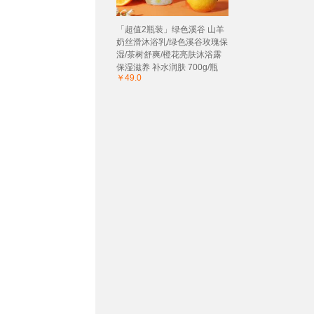
「超值2瓶装」绿色溪谷 山羊
奶丝滑沐浴乳/绿色溪谷玫瑰保
湿/茶树舒爽/橙花亮肤沐浴露
保湿滋养 补水润肤 700g/瓶
￥49.0