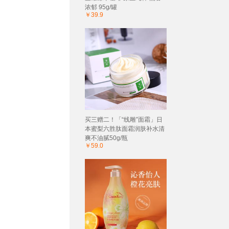
浓郁 95g/罐
￥39.9
买三赠二！「“线雕”面霜」日
本蜜梨六胜肽面霜润肤补水清
爽不油腻50g/瓶
￥59.0