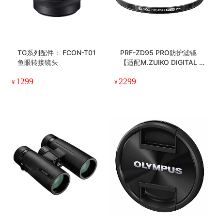
TG系列配件： FCON-T01
PRF-ZD95 PRO防护滤镜
鱼眼转接镜头
【适配M.ZUIKO DIGITAL E
D 150-400mm F4.5 TC1.2
1299
2299
5x IS PRO】
¥
¥