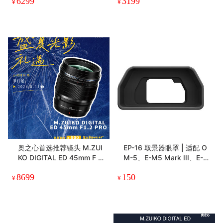
6299
3199
装备 重量级体验
¥
¥
奥之心首选推荐镜头 M.ZUI
EP-16 取景器眼罩 | 适配 O
KO DIGITAL ED 45mm F 1.
M-5、E-M5 Mark III、E-M
2 PRO
5 Mark II、E-M10 Mark I
8699
150
V、E-M10 Mark III、E-M1
¥
¥
0 Mark II