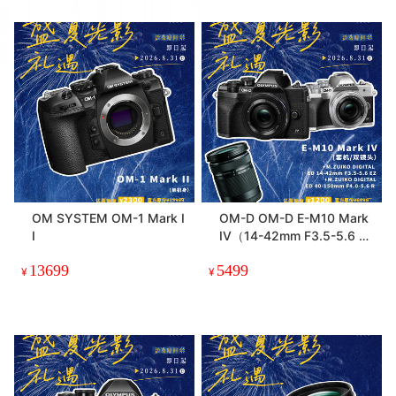
OM SYSTEM OM-1 Mark I
OM-D OM-D E-M10 Mark
I
IV（14-42mm F3.5-5.6 EZ
+ 40-150mm F4.0-5.6 R）
13699
5499
双镜头套机
¥
¥