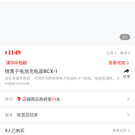
2/2
1149
¥
已售
9
剩余
6
满300包邮
查看优惠
锂离子电池充电器BCX-1
1***4
02月28日买了1件
去下单
分享
这款专属充电器，可同时为两块锂离子电池BLX-1充电。电池充满电，大
约耗时150分钟。
马*宇
01月06日买了1件
去下单
火***云
11月17日买了1件
去下单
排行
店铺商品热榜第
11
名
?***生
08月22日买了1件
去下单
服务
收货后结算
周*羽
05月11日买了1件
去下单
Y*e
04月23日买了1件
去下单
9人已购买
查看全部