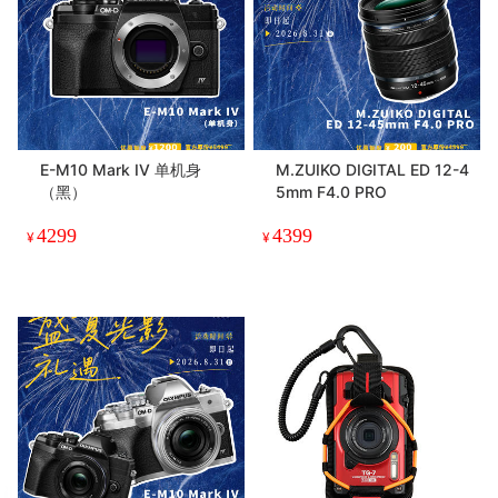
E-M10 Mark IV 单机身
M.ZUIKO DIGITAL ED 12-4
（黑）
5mm F4.0 PRO
4299
4399
¥
¥