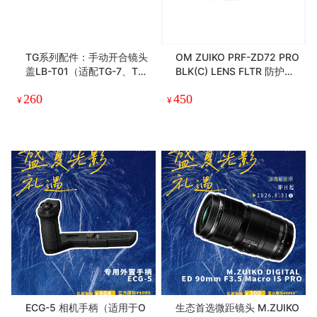
TG系列配件：手动开合镜头
OM ZUIKO PRF-ZD72 PRO
盖LB-T01（适配TG-7、TG-
BLK(C) LENS FLTR 防护滤
6、TG-5、TG-4、TG-3、T
光镜
260
450
G-2、TG-1)
¥
¥
ECG-5 相机手柄（适用于O
生态首选微距镜头 M.ZUIKO