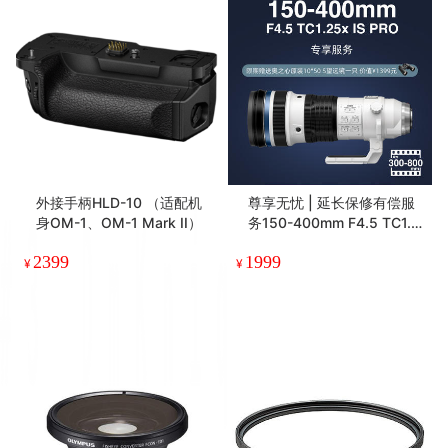
外接手柄HLD-10 （适配机
尊享无忧 | 延长保修有偿服
身OM-1、OM-1 Mark II）
务150-400mm F4.5 TC1.2
5x IS PRO镜头专享，现在
2399
1999
购买服务赠送奥之心原装10
¥
¥
X50S望远镜一只价值1399
元（镜头需另行购买）