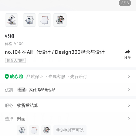
3/16
90
¥
价格
￥100
no.104 在AI时代设计 / Design360观念与设计
分享
超百人加购
品质保证
专属客服
先行赔付
优惠
包邮
实付满85元包邮
服务
收货后结算
选择
封面
共3种封面可选