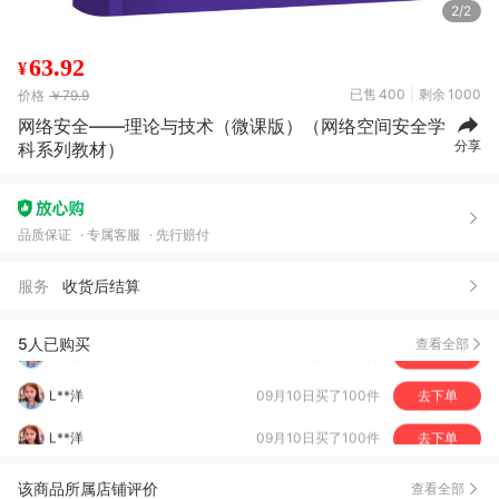
2/2
63.92
¥
已售
400
剩余
1000
价格
￥79.9
网络安全——理论与技术（微课版）（网络空间安全学
分享
科系列教材）
品质保证
专属客服
先行赔付
服务
收货后结算
5人已购买
查看全部
L**洋
09月10日买了100件
去下单
L**洋
09月10日买了100件
去下单
朱*
01月21日买了100件
去下单
该商品所属店铺评价
查看全部