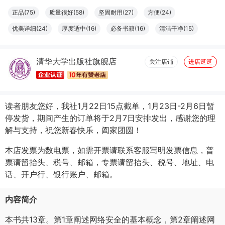
L**洋
12月23日买了100件
去下单
正品(75)
质量很好(58)
坚固耐用(27)
方便(24)
L**洋
12月23日买了100件
去下单
优美详细(24)
厚度适中(16)
必备书籍(16)
清洁干净(15)
L**洋
09月10日买了100件
去下单
大小合适(11)
结实牢固(11)
容量够大(11)
字体适宜(9)
清华大学出版社旗舰店
图文清晰(8)
纸张精良(8)
触感良好(7)
设计一流(7)
关注店铺
进店逛逛
读者朋友您好，我社1月22日15点截单，1月23日-2月6日暂
停发货，期间产生的订单将于2月7日安排发出，感谢您的理
解与支持，祝您新春快乐，阖家团圆！
本店发票为数电票，如需开票请联系客服写明发票信息，普
票请留抬头、税号、邮箱，专票请留抬头、税号、地址、电
话、开户行、银行账户、邮箱。
内容简介
本书共13章。第1章阐述网络安全的基本概念，第2章阐述网