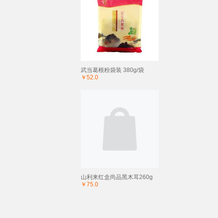
武当葛根粉袋装 380g/袋
￥52.0
山利来红盒尚品黑木耳260g
￥75.0