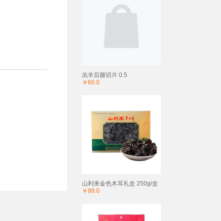
羔羊后腿切片 0.5
￥60.0
山利来金色木耳礼盒 250g/盒
￥99.0