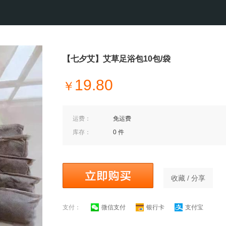
【七夕艾】艾草足浴包10包/袋
19.80
￥
运费：
免运费
库存：
0 件
收藏 / 分享
支付：
微信支付
银行卡
支付宝