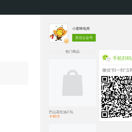
小蜜蜂电商
关注公众号
热门商品
手机扫码
微信“扫一扫”立
巴山花生油2.5L
￥90.0