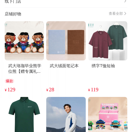
线下门店
店铺好物
查看全部
武大珞珈毕业熊学
武大绒面笔记本
绣字T恤短袖
位熊【赠专属礼品
袋】
爆款
129
28
119
¥
¥
¥