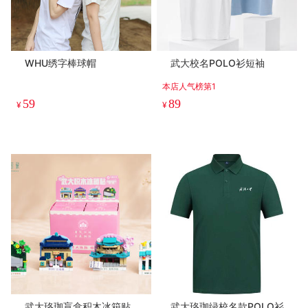
WHU绣字棒球帽
武大校名POLO衫短袖
本店人气榜第1
59
89
¥
¥
武大珞珈盲盒积木冰箱贴
武大珞珈绿校名款POLO衫