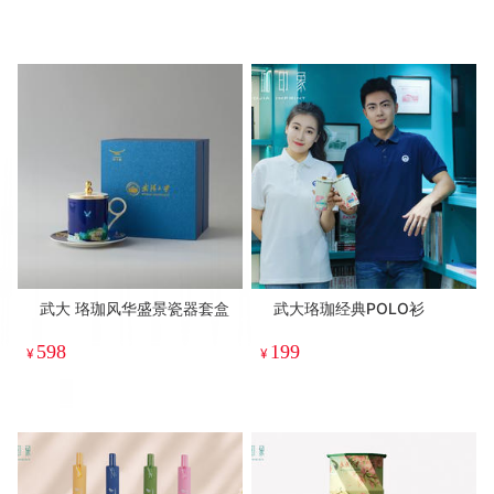
武大 珞珈风华盛景瓷器套盒
武大珞珈经典POLO衫
598
199
¥
¥