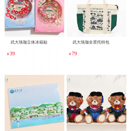
武大珞珈立体冰箱贴
武大珞珈全景托特包
39
79
¥
¥