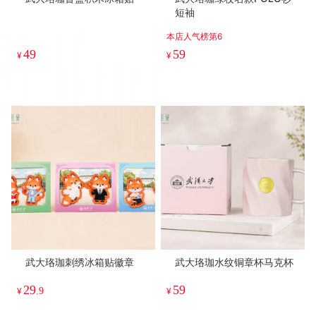
短袖
本店人气榜第6
49
59
¥
¥
武大珞珈刺绣冰箱贴徽章
武大珞珈水纹铜章杯马克杯
29
59
¥
.9
¥