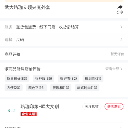
武大珞珈立领夹克外套
分享
服务
退货包运费 · 线下门店 · 收货后结算
选择
尺码
商品评价
暂无评价
该商品所属店铺评价
查看全部
质量很好(83)
很舒服(35)
很好看(32)
很划算(21)
方便(20)
颜色正(16)
很暖和(13)
款式时尚(13)
真材实料(12)
性价比高(12)
珍藏佳品(12)
设计一流(11)
珞珈印象-武大文创
柔软舒适(10)
物流很快(9)
高端大气(8)
方便实用(7)
关注店铺
进店逛逛
做工精良(7)
尺寸适宜(6)