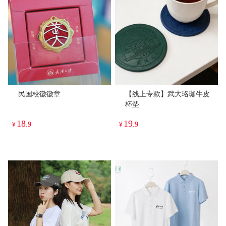
民国校徽徽章
【线上专款】武大珞珈牛皮
杯垫
18
19
¥
.9
¥
.9