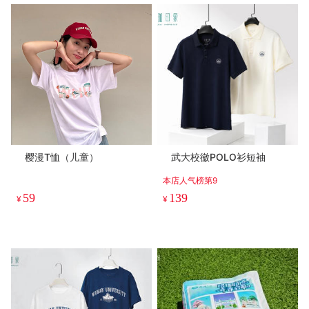
樱漫T恤（儿童）
武大校徽POLO衫短袖
本店人气榜第9
59
139
¥
¥