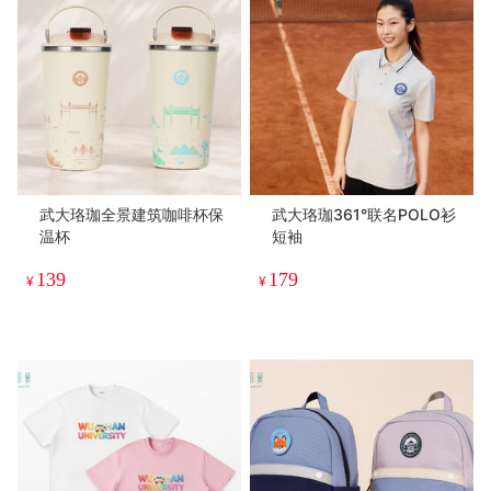
武大珞珈全景建筑咖啡杯保
武大珞珈361°联名POLO衫
温杯
短袖
139
179
¥
¥