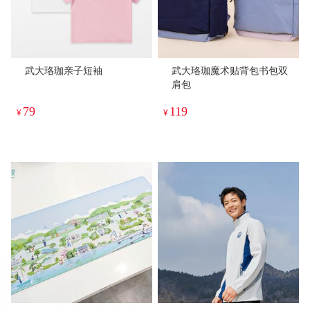
武大珞珈亲子短袖
武大珞珈魔术贴背包书包双
肩包
79
119
¥
¥