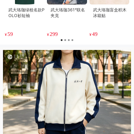
武大珞珈绿校名款P
武大珞珈361°联名
武大珞珈盲盒积木
OLO衫短袖
夹克
冰箱贴
59
299
49
¥
¥
¥