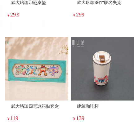
武大珞珈印迹桌垫
武大珞珈361°联名夹克
29
299
¥
.9
¥
武大珞珈四景冰箱贴套盒
建筑咖啡杯
119
139
¥
¥