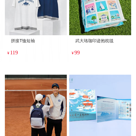
拼接T恤短袖
武大珞珈印迹抱枕毯
119
99
¥
¥