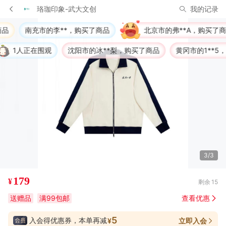
珞珈印象-武大文创
我的记录
的李**，购买了商品
北京市的弗**A，购买了商品
宜昌市的
观
沈阳市的冰**梨，购买了商品
黄冈市的1**5，购买了商品
3/3
179
¥
剩余
15
送赠品
满99包邮
查看优惠
5
入会得优惠券，本单再减
立即入会
¥