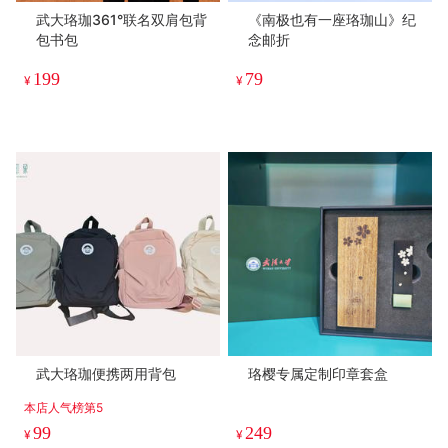
武大珞珈361°联名双肩包背
《南极也有一座珞珈山》纪
包书包
念邮折
199
79
¥
¥
武大珞珈便携两用背包
珞樱专属定制印章套盒
本店人气榜第5
99
249
¥
¥