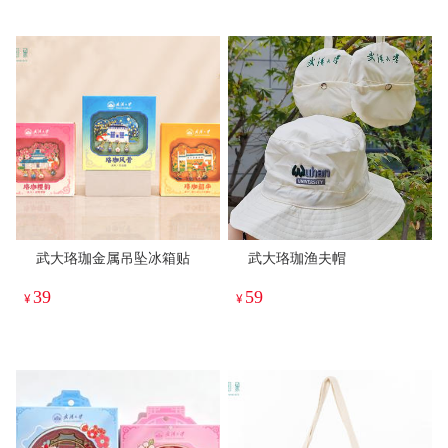
武大珞珈金属吊坠冰箱贴
武大珞珈渔夫帽
39
59
¥
¥