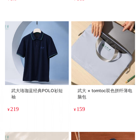
武大珞珈蓝经典POLO衫短
武大 × tomtoc双色拼纤薄电
袖
脑包
219
159
¥
¥