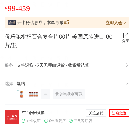
99-459
¥
5
开卡得优惠券，本单再减
立即入会
¥
优乐驰枇杷百合复合片60片 美国原装进口 60
分享
片/瓶
服务
支持退换 · 7天无理由退货 · 收货后结算
选择
规格
共3种规格可选
有间全球购
关注店铺
进店逛逛
企业认证
9年有赞店
回头客好店