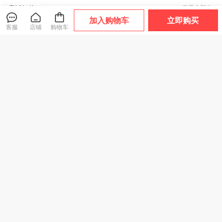
店铺好物
查看全部
加入购物车
立即购买
客服
店铺
购物车
透气！排水！速
热卖！超好穿！“胖
热卖！“反季清仓”
干！千元脚感！TE
*来同款 29.9元到
超低价！【高密度
POR天跑越山系列
手2双”宅小年 糖果
面料 耐刮防撕裂】
爆款
爆款
趣野/驰野系列 溯溪
踩屎感春夏凉拖 男
Schenvega轻量情
鞋 浙江省游泳队指
女款 加厚鞋底 轻盈
侣山系户外防风冲
159
29
59
¥
¥
.9
¥
.9
定官方合作伙伴 轻
舒适 5色可选
锋外套 透气不闷 防
盈舒适 防滑耐磨
风锁温 7色可选