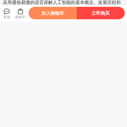
采用通俗易懂的语言讲解人工智能的基本概念、发展历程和
主要方法，内容涵盖人工智能的核心方法，包括什么是人工
加入购物车
立即购买
智能、神经网络（深度学习）是如何实现的、计算机是如何
客服
购物车
学会下棋的、计算机是如何找到最优路径的、如何用随机算
法求解组合优化问题、统计机器学习方法是如何实现分类与
聚类的、专家系统是如何实现的等，每种方法都配有例题并
给出详细的求解过程，以帮助读者理解和掌握算法实质，提
高读者解决实际问题的能力。
此外，本书可以帮助人工智能的开发人员理解各种算法背后
的基本原理。书中的讲解方法和示例，有助于相关课程的教
师讲解相关概念和算法。
总之，这是一本实用性强、通俗易懂的人工智能入门教材，
适合不同背景的读者学习和使用。
编辑推荐