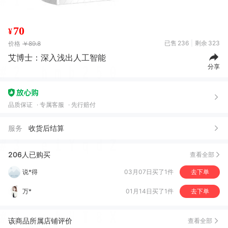
70
¥
已售
236
剩余
323
价格
￥89.8
艾博士：深入浅出人工智能
分享
魏*
05月24日买了1件
去下单
品质保证
专属客服
先行赔付
彩*
10月25日买了1件
去下单
服务
收货后结算
说*得
03月07日买了1件
去下单
206人已购买
查看全部
万*
01月14日买了1件
去下单
范*
12月21日买了1件
去下单
妞**妈
09月05日买了1件
去下单
张*
08月06日买了1件
去下单
该商品所属店铺评价
查看全部