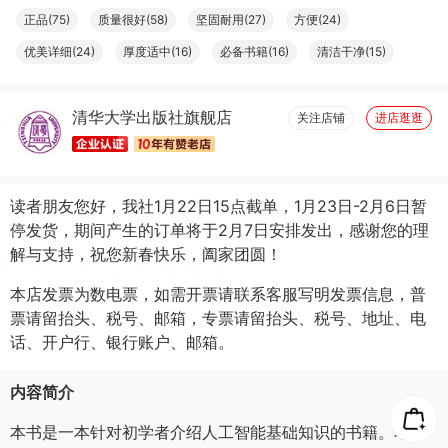
张*霜
07月17日买了1件
去下单
正品(75)
质量很好(58)
坚固耐用(27)
方便(24)
虎***！
07月05日买了1件
去下单
优美详细(24)
厚度适中(16)
必备书籍(16)
清洁干净(15)
吴*春
05月16日买了1件
去下单
大小合适(11)
结实牢固(11)
容量够大(11)
字体适宜(9)
清华大学出版社旗舰店
图文清晰(8)
纸张精良(8)
触感良好(7)
设计一流(7)
关注店铺
进店逛逛
读者朋友您好，我社1月22日15点截单，1月23日-2月6日暂
停发货，期间产生的订单将于2月7日安排发出，感谢您的理
解与支持，祝您新春快乐，阖家团圆！
本店发票为数电票，如需开票请联系客服写明发票信息，普
票请留抬头、税号、邮箱，专票请留抬头、税号、地址、电
话、开户行、银行账户、邮箱。
内容简介
本书是一本针对初学者介绍人工智能基础知识的书籍。本书