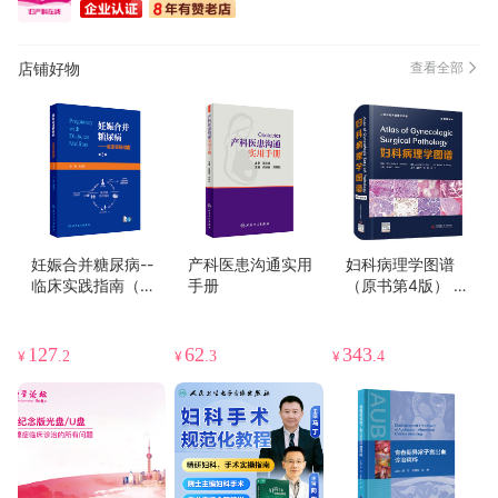
店铺好物
查看全部
妊娠合并糖尿病--
产科医患沟通实用
妇科病理学图谱
临床实践指南（第3
手册
（原书第4版） 江
版）
庆萍、王昀、胡丹
主译 妇科病理学译
著
127
62
343
¥
.2
¥
.3
¥
.4