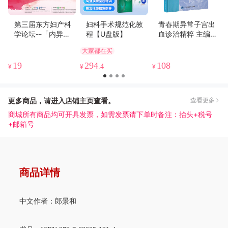
第三届东方妇产科
妇科手术规范化教
青春期异常子宫出
学论坛--「内异症
程【U盘版】
血诊治精粹 主编：
论坛」纪念版光盘/
杨 欣 张慧英 邓 姗
大家都在买
U盘/在线观看
北医社
19
294
108
¥
¥
.4
¥
更多商品，请进入店铺主页查看。
查看更多
商城所有商品均可开具发票，如需发票请下单时备注：抬头+税号
+邮箱号
商品详情
中文作者：郎景和