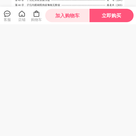
加入购物车
立即购买
客服
店铺
购物车
编辑推荐
权威的编写和审稿团队：由郎景和院士主编，编委会
权威专家撰稿后精选录入，经多位专家共同审稿、修
改后发表
；
体现了该专业领域的最新进展
；
很好地平
衡了相关学科；专业必读书。