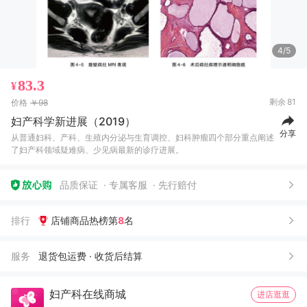
4/5
83.3
¥
剩余
81
价格
￥98
妇产科学新进展（2019）
分享
从普通妇科、产科、生殖内分泌与生育调控、妇科肿瘤四个部分重点阐述
了妇产科领域疑难病、少见病最新的诊疗进展。
品质保证
专属客服
先行赔付
排行
店铺商品热榜第
8
名
服务
退货包运费 · 收货后结算
妇产科在线商城
进店逛逛