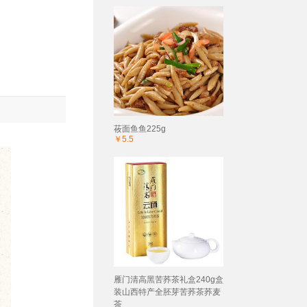
莜面鱼鱼225g
￥5.5
雁门清高黑苦荞茶礼盒240g盒
装山西特产全胚芽苦荞茶荞麦
茶