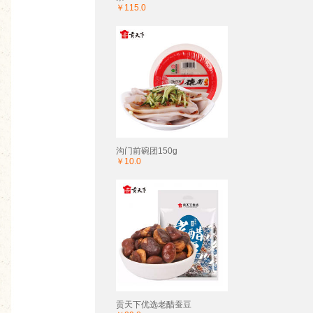
￥115.0
沟门前碗团150g
￥10.0
贡天下优选老醋蚕豆