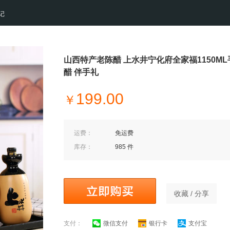
记
山西特产老陈醋 上水井宁化府全家福1150M
醋 伴手礼
199.00
￥
运费：
免运费
库存：
985 件
收藏 / 分享
支付：
微信支付
银行卡
支付宝