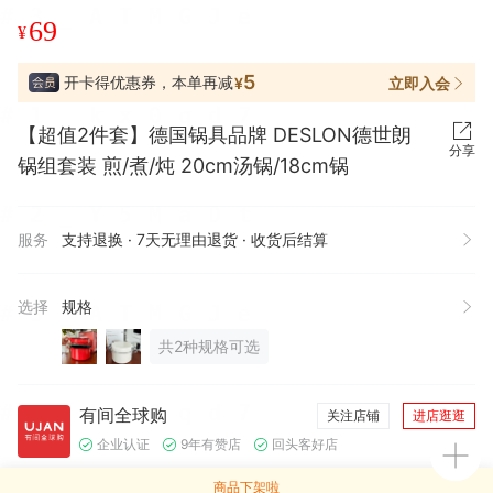
69
¥
5
开卡得优惠券，本单再减
立即入会
¥
【超值2件套】德国锅具品牌 DESLON德世朗
分享
锅组套装 煎/煮/炖 20cm汤锅/18cm锅
服务
支持退换 · 7天无理由退货 · 收货后结算
选择
规格
共2种规格可选
有间全球购
关注店铺
进店逛逛
企业认证
9年有赞店
回头客好店
商品下架啦