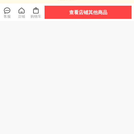
店铺好物
查看全部
查看店铺其他商品
客服
店铺
购物车
透气！排水！速
热卖！超好穿！“胖
热卖！“反季清仓”
干！千元脚感！TE
*来同款 29.9元到
超低价！【高密度
POR天跑越山系列
手2双”宅小年 糖果
面料 耐刮防撕裂】
爆款
爆款
趣野/驰野系列 溯溪
踩屎感春夏凉拖 男
Schenvega轻量情
鞋 浙江省游泳队指
女款 加厚鞋底 轻盈
侣山系户外防风冲
159
29
59
¥
¥
.9
¥
.9
定官方合作伙伴 轻
舒适 5色可选
锋外套 透气不闷 防
盈舒适 防滑耐磨
风锁温 7色可选