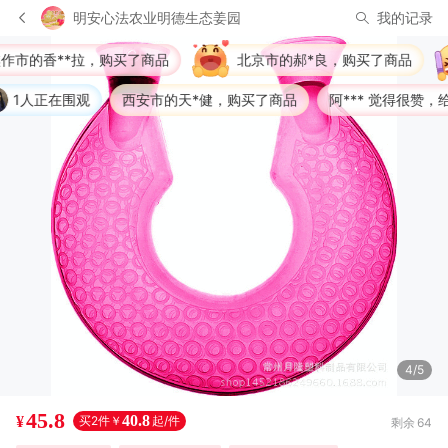
明安心法农业明德生态姜园
我的记录
买了商品
北京市的郝*良，购买了商品
北京市的心*
西安市的天*健，购买了商品
阿*** 觉得很赞，给出了好评
4/5
45.8
40.8
¥
买2件￥
起/件
剩余
64