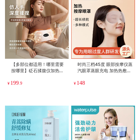
【多部位都适用！哪里需要
时尚三档45度 眼部按摩仪蒸
按哪里】砭石揉腹仪加热腹
汽眼罩蒸眼充电 加热热敷护
部按摩器促进肠蠕动艾灸理
眼睛缓解疲劳睡眠神器 德国
199
148
疗神器，魔术贴设计，无需
认证 加热按摩眼部 超长续航
¥
.9
¥
添加延长带 也能适配不同腰
围的人群。ry