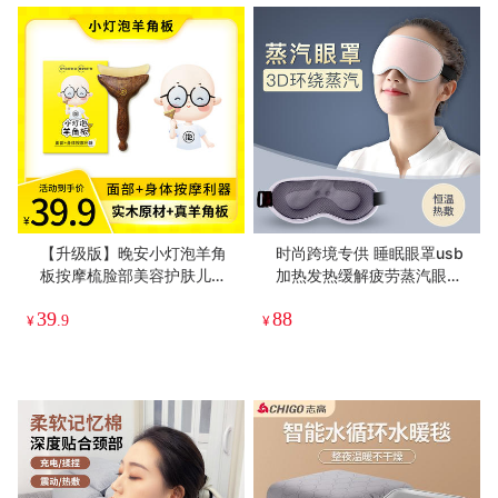
【升级版】晚安小灯泡羊角
时尚跨境专供 睡眠眼罩usb
板按摩梳脸部美容护肤儿童
加热发热缓解疲劳蒸汽眼罩
推拿便携梳子
护眼3D遮光睡眠罩
39
88
¥
.9
¥