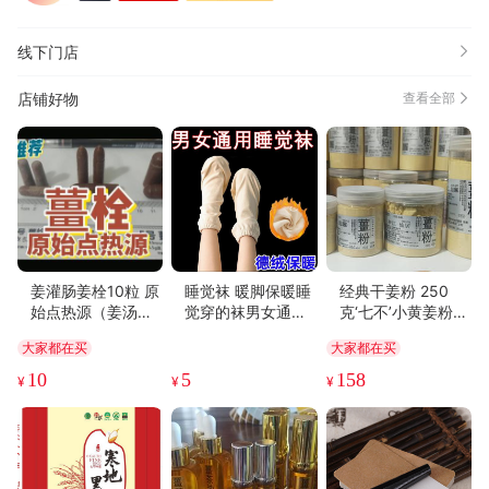
成分丰富(7)
精美雅致(6)
分量充足(6)
香浓酥脆(6)
线下门店
外观好看(6)
店铺好物
查看全部
姜灌肠姜栓10粒 原
睡觉袜 暖脚保暖睡
经典干姜粉 250
始点热源（姜汤姜
觉穿的袜男女通用
克‘七不’小黄姜粉
粉泥灌肠的补充）
睡觉专用保暖袜套
精装罐装/超细超微
大家都在买
大家都在买
热源直达患处体伤
月子袜秋冬睡眠袜
姜粉（原始点定
七不姜粉+栓剂基质
制）
10
5
158
¥
¥
¥
辅料