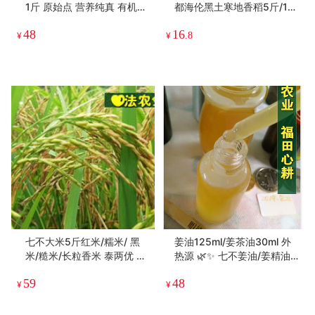
1斤 原始点 营养纯真 有机姜
都海伦黑土寒地香稻5斤/10
片老干姜
斤七不水稻大米 心法农业 福
48
16
田心耕恭献
¥
¥
.8
七不大米5斤红米/糯米/ 黑
姜油125ml/姜茶油30ml 外
米/糙米/长粒香米 泰两优 嘉
热源 🌿✨ 七不姜油/姜精油
丰优2 浙江仙居七不种植基
✨🌿
59
48
地自种自产
¥
¥