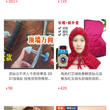
183
119
礼礼物
部荐椎部头颈部 自助工具
¥
.9
¥
原始点不求人弓形按摩器 20
电热灯芯绒热敷帽原始点温
21顶墙款 按推背部荐椎部头
敷加红豆袋头部颈部肩部全
颈部 自助工具
覆盖源头厂家
98
420
¥
¥