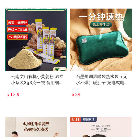
云南文山有机小黄姜粉 独立
石墨烯调温暖袋热水袋（无
小条装3g3克一袋 食用细25
水不爆）暖肚子 充电式电暖
0目 纯生姜粉干姜粉泡水冲
宝宝暖手宝暖水袋毛绒布套
12
39
饮调料 咖啡茶饮伴侣
¥
.8
¥