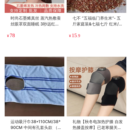
时尚石墨烯真丝 蒸汽热敷蚕
七不 “五福临门养生米”- 五
丝眼罩双面睡眠 3秒远红外
斤家庭装&七福七斤 红米/糯
发热/轻松进入美梦 热敷眼
米/ 黑米/勇优12/明1优臻占/
78
15
罩厂家直销亚马逊印花绣花
嘉丰优2号/海伦富硒大米 会
¥
¥
.9
可调节松紧
员定制特供！生态自然大米
套装
运动吸汗巾38*110CM/38*
礼物【秋冬电加热护膝 自发
90CM 中间有孔套头款 （可
热膝盖按摩】已老寒腿关节