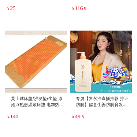
当按摩床头巾）洗澡运动健
热敷膝关节按摩器 一机多用
25
116
身长款拉背大毛巾棉175g吸
送爸妈礼品
¥
¥
.9
水
黄土球床垫/沙发垫/坐垫 原
专属【罗永浩直播推荐 持证
始点热敷温敷床垫 电加热保
防脱】儒意生姜防脱育发洗
健
发水 强韧发根保护头皮去屑
140
49
止痒控油洗发露500ml
¥
¥
.8