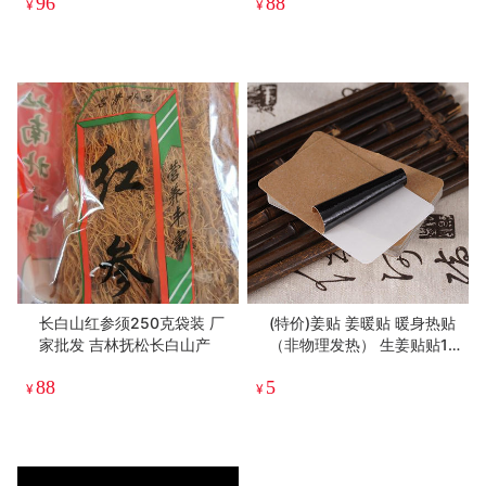
96
88
¥
¥
长白山红参须250克袋装 厂
(特价)姜贴 姜暖贴 暖身热贴
家批发 吉林抚松长白山产
（非物理发热） 生姜贴贴12
*8CM
88
5
¥
¥