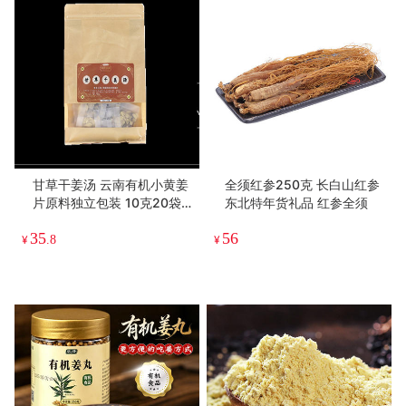
甘草干姜汤 云南有机小黄姜
全须红参250克 长白山红参
片原料独立包装 10克20袋
东北特年货礼品 红参全须
泡水泡茶家庭装
35
56
¥
.8
¥