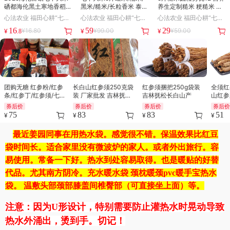
硒都海伦黑土寒地香稻5
黑米/糙米/长粒香米 泰两
养生定制糙米 粳糙米 家
斤/10斤七不水稻大米 心
优 嘉丰优2 浙江仙居七不
庭方便包装 仙居七不大
心法农业 福田心耕“七不”
心法农业 福田心耕“七不”
心法农业 福田心耕“七不”
法农业 福田心耕恭献
种植基地自种自产
米 自然生态无污染零添
生态农业种植 促进万物
生态农业种植 促进万物
生态农业种植 促进万物
16
59
29
¥16.80
¥99.00
¥59.00
¥
¥
加 2024年新碾 浙江仙居
¥
.8
和谐共生！心法农业历经
和谐共生！心法农业历经
和谐共生！心法农业历经
金竹叶村七不种植基地自
磨练和洗礼，在爱和感恩
磨练和洗礼，在爱和感恩
磨练和洗礼，在爱和感恩
种自产
中逐步探索和升华，如今
中逐步探索和升华，如今
中逐步探索和升华，如今
已经如凤凰诞生！它将会
已经如凤凰诞生！它将会
已经如凤凰诞生！它将会
把爱和健康的祝福和祈愿
把爱和健康的祝福和祈愿
把爱和健康的祝福和祈愿
送到每个有缘的家庭！
送到每个有缘的家庭！
送到每个有缘的家庭！
团购无糖 红参粉/红参
长白山红参须250克袋
红参须捆把250g袋装
全须红
条/红参丁/红参须/七
装 厂家批发 吉林抚松
吉林抚松长白山产
山红参
不姜参粉/原始点内热
长白山产
品 红
券后价
券后价
券后价
券后
源 东北特产人参
75
83
83
51
¥
¥
¥
¥
最近姜园同事在用热水袋。感觉很不错。保温效果比红豆
袋时间长。适合家里没有微波炉的家人。或者外出旅行。容
易使用。常备一下好。热水到处容易取得。也是暖贴的好替
代品。尤其南方阴冷。充水暖水袋 颈枕暖颈pvc暖手宝热水
袋。 温敷头部颈部膝盖间椎臀部（可直接坐上面）等。
注意：因为U形设计，特别需要防止灌热水时晃动导致
热水外涌出，烫到手。切记！