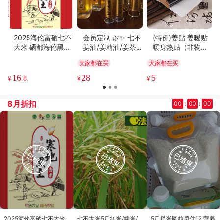
2025海伦富硒七不
会员定制 🌿✨ 七不
(特价)姜贴 姜暖贴
大米 硒都海伦黑土
姜油/姜精油/姜茶
暖身热贴（非物理
寒地香稻5斤/10斤
油/姜参油 ✨🌿七不
发热） 生姜贴贴12
大家都在买
大家都在买
七不水稻大米 心法
姜复方精油 姜甘油
*8CM
农业 福田心耕恭献
茶姜油 姜椰油 外热
16
28
5
¥
.8
¥
¥
源 保湿外用
8月折扣
00
:
00
:
00
2025海伦富硒七不大米
七不大米5斤红米/糯米/
5斤糙米圆粒勇优12 营养