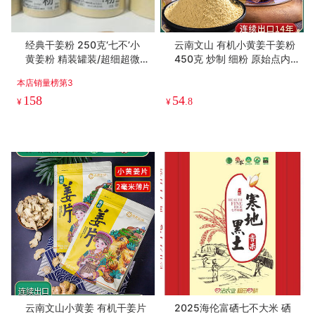
经典干姜粉 250克‘七不’小
云南文山 有机小黄姜干姜粉
黄姜粉 精装罐装/超细超微
450克 炒制 细粉 原始点内
姜粉（原始点定制）
外热源 小黄姜粉 泡水冲饮调
本店销量榜第3
料外用
158
54
¥
¥
.8
云南文山小黄姜 有机干姜片
2025海伦富硒七不大米 硒