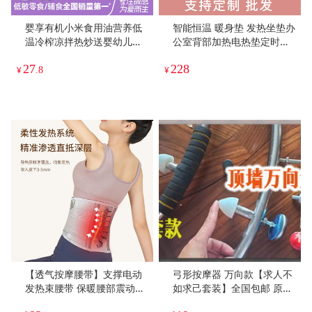
婴享有机小米食用油营养低
智能恒温 暖身垫 发热坐垫办
温冷榨凉拌热炒送婴幼儿敏
公室背部加热电热垫定时六
宝辅食电子食谱
档调温秋冬小电热毯暖椅子
27
228
垫
¥
.8
¥
【透气按摩腰带】支撑电动
弓形按摩器 万向款【求人不
发热束腰带 保暖腰部震动热
如求己套装】全国包邮 原始
敷 暖腹腰部按摩器 父亲节送
点全球同学年终团购 按推背