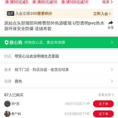
券
满50元减5
券
满90元减10
券
满100元减10
领券
入会立得
200姜姜积分
立即入会
原始点头部颈部间椎臀部外热源暖颈 U型透明pvc热水
?**喵
02月25日买了1件
去下单
分享
袋环保安全防爆 送绒布套
心***琪
10月31日买了1件
去下单
香**拉
11月05日买了1件
去下单
到店
明安心法农业明德生态姜园
香**拉
10月19日买了1件
去下单
谢*妹
03月03日买了1件
去下单
服务
线下门店 · 到店自提 · 收货后结算
林*
02月28日买了1件
去下单
选择
颜色
阿*思
06月17日买了1件
去下单
87人已购买
查看全部
酷**妈
03月28日买了1件
去下单
慧***田
03月28日买了1件
去下单
柴*平
12月25日买了1件
去下单