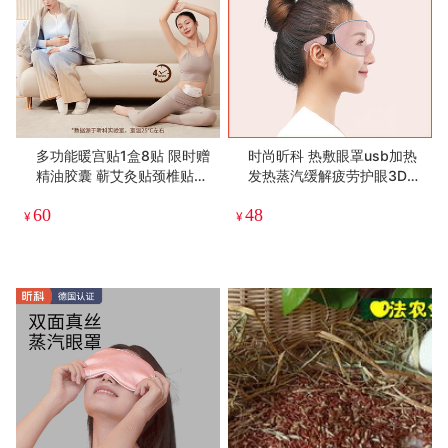
多功能暖宫贴1盒8贴 限时赠
时尚昕科 热敷眼罩usb加热
精油胶囊 蕲艾灸贴颈椎贴肩
发热蒸汽缓解疲劳护眼3D立
颈艾草贴藏红花 精油热敷自
体超大遮光睡眠罩
60
48
发热暖宝宝
¥
¥