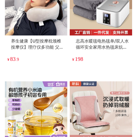
养生健康【U型按摩枕颈椎
志高水暖毯电热毯单/双人水
按摩仪】理疗仪多功能 父亲
循环安全家用水热毯床炕恒
节礼品 揉捏加热振动按摩器
温电褥智能
83
198
¥
.9
¥