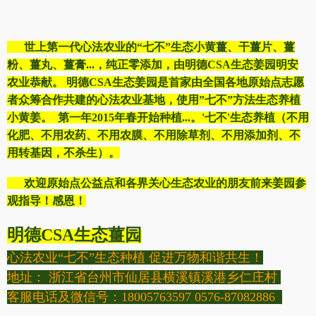
世上第一代心法农业的“七不”生态小黄薑、干薑片、薑
粉、薑丸、薑膏...，纯正零添加，由明德CSA生态姜园明安
农业恭献。 明德CSA生态姜园是首家由全国各地原始点志愿
者众筹合作共建的心法农业基地，使用”七不”方法生态养植
小黄姜。 第一年2015年春开始种植...。'七不'生态养植（不用
化肥、不用农药、不用农膜、不用除草剂、不用添加剂、不
用转基因，不杀生）。
欢迎原始点公益点和各界关心生态农业的朋友前来姜园参
观指导！感恩！
明德CSA生态薑园
心法农业“七不”生态种植 促进万物和谐共生！
地址： 浙江省台州市仙居县横溪镇溪港乡仁庄村
客服电话及微信号：18005763597 0576-87082886