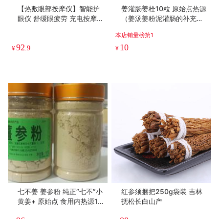
【热敷眼部按摩仪】智能护
姜灌肠姜栓10粒 原始点热源
眼仪 舒缓眼疲劳 充电按摩器
（姜汤姜粉泥灌肠的补充）
发热眼罩办公室礼品 女神节
热源直达患处体伤 七不姜粉
本店销量榜第1
妇女节
+栓剂基质辅料
92
10
¥
.9
¥
七不姜 姜参粉 纯正“七不”小
红参须捆把250g袋装 吉林
黄姜+ 原始点 食用内热源15
抚松长白山产
0克/250克