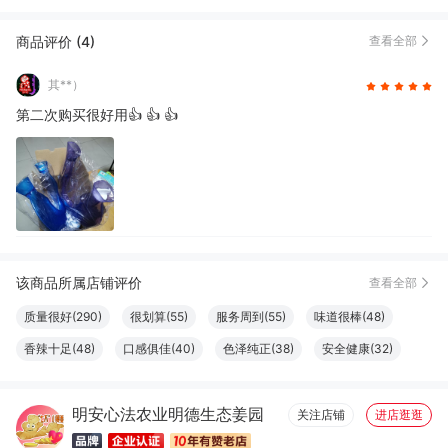
商品评价 (4)
查看全部
其**）
第二次购买很好用👍 👍 👍
该商品所属店铺评价
查看全部
质量很好(290)
很划算(55)
服务周到(55)
味道很棒(48)
香辣十足(48)
口感俱佳(40)
色泽纯正(38)
安全健康(32)
方便(27)
效果好(22)
方便实用(21)
丰富细腻(15)
明安心法农业明德生态姜园
性价比高(15)
很舒服(14)
颗粒饱满(11)
清洁干净(11)
关注店铺
进店逛逛
清香四溢(10)
易于使用(10)
新鲜味美(9)
味道鲜美(8)