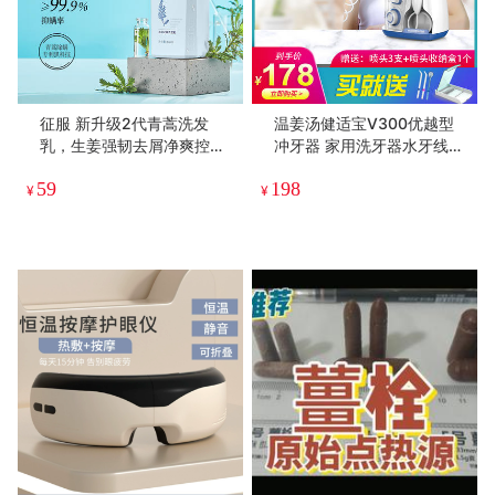
征服 新升级2代青蒿洗发
温姜汤健适宝V300优越型
乳，生姜强韧去屑净爽控油
冲牙器 家用洗牙器水牙线电
蓬松系列、润肤沐浴露头皮
动口腔清洁牙齿正畸牙结石
59
198
精华素养护发丝。下单送小
¥
¥
样*2