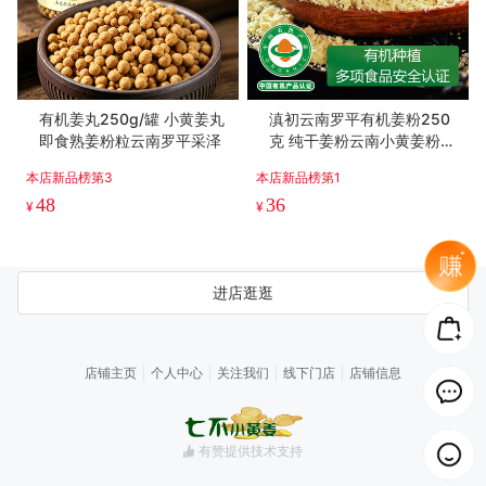
有机姜丸250g/罐 小黄姜丸
滇初云南罗平有机姜粉250
即食熟姜粉粒云南罗平采泽
克 纯干姜粉云南小黄姜粉冲
饮干老姜粉食用调料
本店新品榜第3
本店新品榜第1
48
36
¥
¥
进店逛逛
店铺主页
个人中心
关注我们
线下门店
店铺信息
有赞提供技术支持