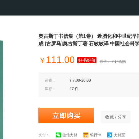
奥古斯丁书信集（第1卷） 希腊化和中世纪早
成 [古罗马]奥古斯丁著 石敏敏译 中国社会科
111.00
￥
好书好价
原价：￥148.00
运费：
¥ 7.00-20.00
库存：
47 件
收藏 / 分享
支付：
微信支付
银行卡
支付宝