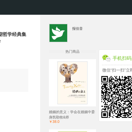
报佳音
期哲学经典集
学
热门商品
手机扫码
微信“扫一扫”立
婚姻的意义：学会在婚姻中委
身凯勒牧&师
￥38.0