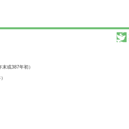
年末或387年初）
年）
）