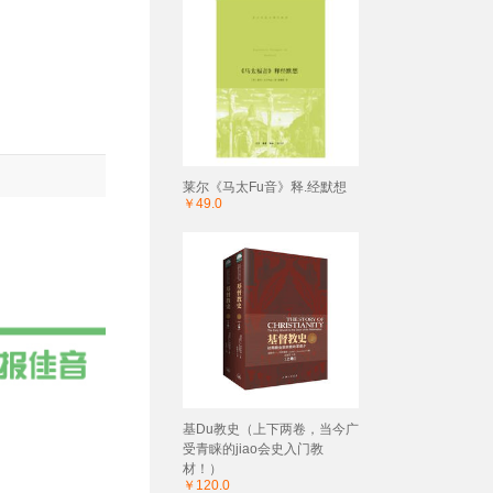
莱尔《马太Fu音》释.经默想
￥49.0
基Du教史（上下两卷，当今广
受青睐的jiao会史入门教
材！）
￥120.0