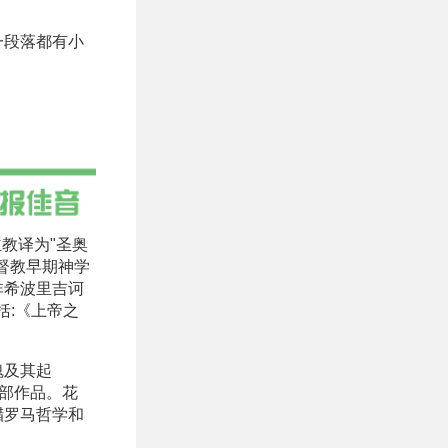
一段落都有小
天主教译为"圣奥
督教早期神学
非希波里吉诃
括:《上帝之
魂及其起
余部作品。花
腊罗马哲学和