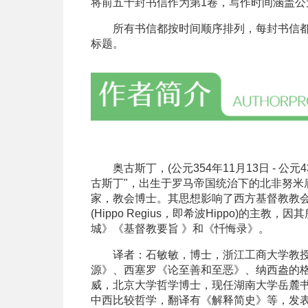
将前五十封书信作为第1卷，写作时间涵盖公元
所有书信都按时间顺序排列，每封书信都以
标题。
奥古斯丁，(公元354年11月13日 - 公元430
古斯丁"，出生于罗马帝国统治下的北非努
家，教会博士。其思想影响了西方基督教教
(Hippo Regius，即希波Hippo)
城》《基督教要旨 》和《忏悔录》。
译者：石敏敏，博士，浙江工商大学教授
源》、西塞罗《论至善和至恶》、纳西盎的格
威，北京大学哲学博士，现任湖南大学岳麓
中西比较哲学，翻译有《解释简史》等，发表有