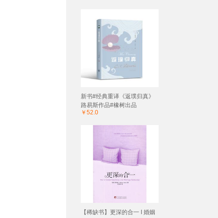
新书#经典重译《返璞归真》
路易斯作品#橡树出品
￥52.0
【稀缺书】更深的合一 I 婚姻