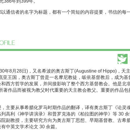
386年到399年。
通信者的名字为标题，都有一个简短的内容提要，书信的每
年8月28日)，又名希波的奥古斯丁(Augustine of Hippo)，
米底亚王国，奥古斯丁曾是一名摩尼教徒，皈依基督教后，成为基
会和西方哲学的发展，并间接影响了整个西方基督教会。他是北
的主教，因其所著作品而被视为教父时代重要的天主教会教父。重要的作品包
，主要从事希腊化罗马时期作品的翻译，译有奥古斯丁《论灵
列高利《神学讲演录》和普罗克洛的《柏拉图的神学》等 30 
书院副教授，主要研究方向为奥古斯丁思想、早期基督教、古希
中英文学术论文 30 余篇。