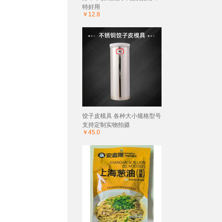
特好用
￥12.8
饺子皮模具 各种大小规格型号
支持定制实物拍摄
￥45.0