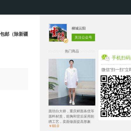
梯城云阳
 包邮（除新疆
关注公众号
热门商品
手机扫码
微信“扫一扫”立
面坊白大褂，重庆鲜面条优等
面料材质，前胸和背后采用刺
绣工艺，卖面做面提高形象
￥60.0