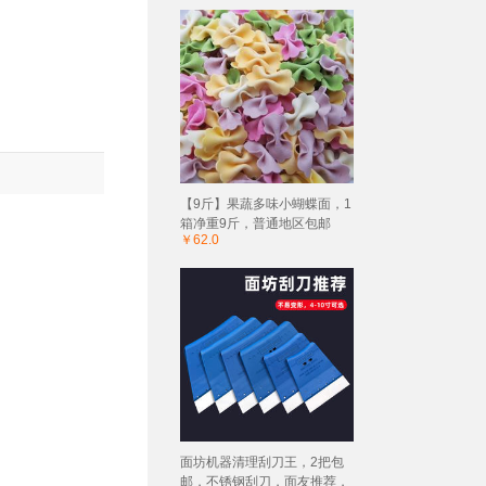
【9斤】果蔬多味小蝴蝶面，1
箱净重9斤，普通地区包邮
￥62.0
面坊机器清理刮刀王，2把包
邮，不锈钢刮刀，面友推荐，