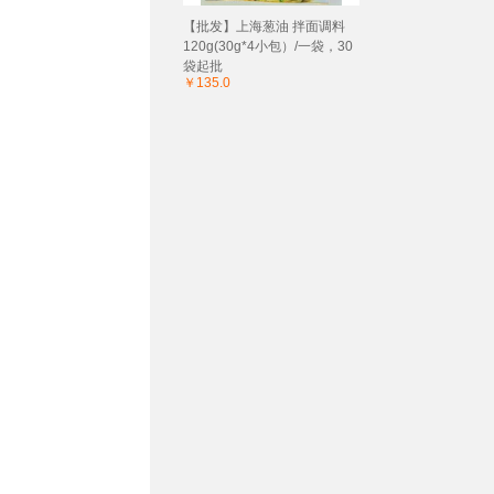
【批发】上海葱油 拌面调料
120g(30g*4小包）/一袋，30
袋起批
￥135.0