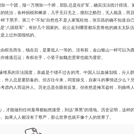
加一个团，报一万增加一个师，部队总是在扩军，确实没法统计得清。第
矩的统治，各种捐税和摊派，几乎无日无之，搜刮之酷烈，无人能及，而
样下黑手。第三个“不知”自然也不是人家冤枉他，张宗昌的确不知道自
说是“八国联军”，有好几个国家的。此公走到哪里都乐意将他的姨太太队
这是上过外国报纸的。
大由权先而生，钱在后，是要低人一等的。没有权，金山银山一样可以为
崇亦难逃厄运；有权在手，小竖子如魏忠贤辈也能为显宦。
缘维系的宗法国度，亲戚是个绕不过去的湾。中国人以血缘划线，分人
任，外人总是要防备的。但古往今来，同室操戈，自家斗的事情还少么？
择考虑内人而远外人。历史总是在眼前反复。但依然是掩耳盗铃，到曲终
心，才能做到任何羞辱都贴然接受，到达“厚黑”的境地。历史证明，这样
来。如果人人都没有了尊严，那么世界也就不像个人的世界了。