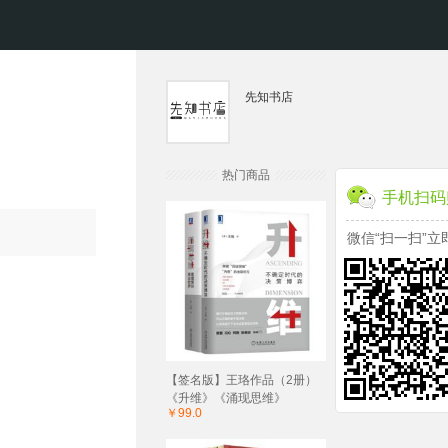
先知书店
热门商品
手机扫码
微信“扫一扫”立
【签名版】王珞作品（2册）
《升维》《涌现思维》
￥99.0