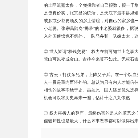
的土匪流寇太多，全凭投靠者自己报数，报一千增
是货真价实，张宗昌的统治，是天底下最不讲规
或多或少都要顾及的乡土情谊，对自己的家乡也一
小老婆。张宗昌随身“携带”的小老婆就很多，据
入外国使馆也不例外，一队马弁和一队姨太太，
◎
世人皆谓“权钱交易”，权力在前可知世上之事
荒山可以变成金山。古往今来莫不如此。无权石
◎
古云：打仗亲兄弟，上阵父子兵。在一个以血
人一贯是重内而轻外的。总认为只有内人才能信
相伤的故事不绝于史。虽如此，国人还是优先选
机会可以将历史再来一遍，估计十之八九依然...
◎ 权力摧折人的尊严，最终伤害的是人的羞恶之
但破坏性也是最大，什么坏事恶事都可以做得出