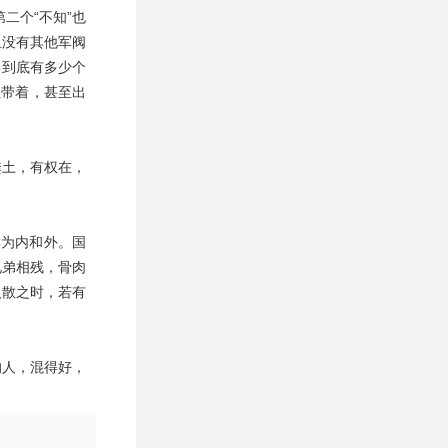
二个“不知”也
且没有其他军阀
己到底有多少个
伍带着，甚至出
粪土，有权在，
群为内和外。国
兄弟相残，骨肉
人散之时，若有
的人，混得好，