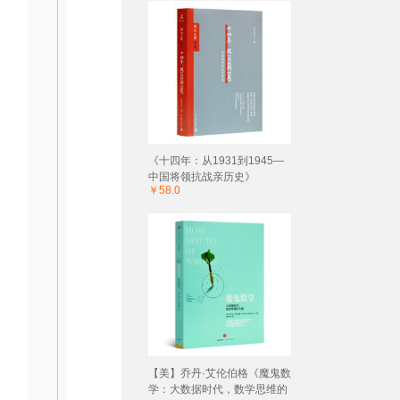
《十四年：从1931到1945—
中国将领抗战亲历史》
￥58.0
【美】乔丹·艾伦伯格《魔鬼数
学：大数据时代，数学思维的