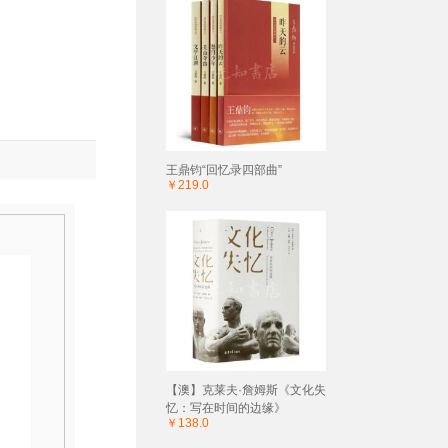
王鼎钧“回忆录四部曲”
￥219.0
【澳】克莱夫·詹姆斯《文化失
忆：写在时间的边缘》
￥138.0