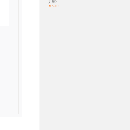
力量》
￥59.0