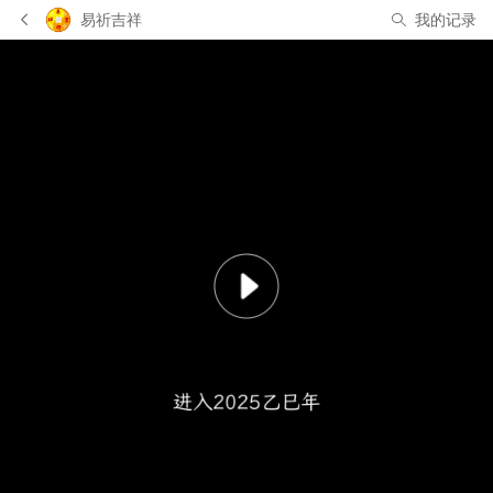
易祈吉祥
我的记录