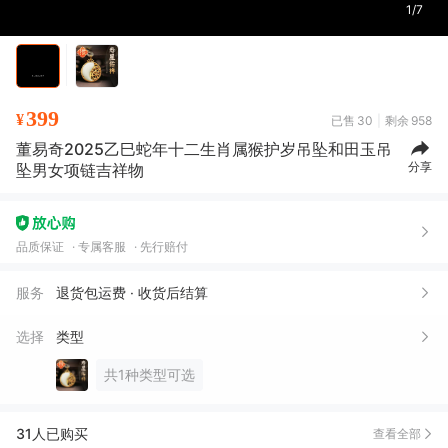
1/7
399
¥
已售
30
剩余
958
董易奇2025乙巳蛇年十二生肖属猴护岁吊坠和田玉吊
分享
B*y
05月24日买了1件
坠男女项链吉祥物
?***?
05月21日买了1件
1***5
04月16日买了1件
品质保证
专属客服
先行赔付
晓*杨
02月22日买了1件
服务
退货包运费 · 收货后结算
食***菜
02月13日买了1件
选择
类型
新*
02月05日买了1件
共1种类型可选
李*
01月23日买了1件
泽*
01月21日买了1件
31人已购买
查看全部