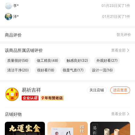
郑*允
01月17日买了1件
苏***祯
01月15日买了1件
商品评价
暂无评价
该商品所属店铺评价
查看全部
质量很好(56)
做工精良(48)
触感良好(32)
外观好看(27)
清洁干净(20)
很好看(18)
很显气质(17)
设计一流(16)
色泽纯正(16)
大小合适(15)
款式好看(14)
珍藏佳品(14)
易祈吉祥
服务周到(11)
尺寸适宜(10)
简约百搭(8)
物流很快(6)
关注店铺
进店逛逛
真材实料(6)
店铺好物
查看全部