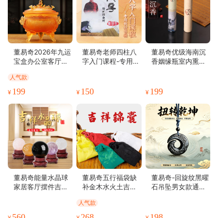
董易奇2026年九运
董易奇老师四柱八
董易奇优级海南沉
宝盒办公室客厅中
字入门课程-专用教
香姻缘瓶室内熏香
式琉璃摆件吉祥物
材书籍
生门令
人气款
199
150
199
¥
¥
¥
董易奇能量水晶球
董易奇五行福袋缺
董易奇-回旋纹黑曜
家居客厅摆件吉祥
补金木水火土吉祥
石吊坠男女款通勤
物
锦囊
简约哑光配饰日常
人气款
百搭项链
560
268
198
¥
¥
¥