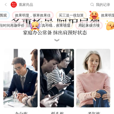
凰家尚品
我的记录
效果明显，驱寒效果佳
买三送一很划算
效果明显，
间再做评价
真不错，效果明显
用起来很方便
驱