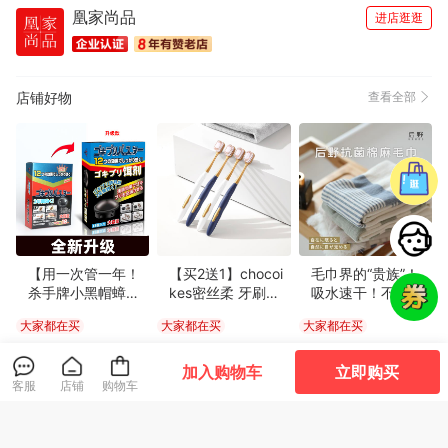
凰家尚品
柔软舒适(980)
方便(911)
清洁干净(785)
外观好看(758)
进店逛逛
性价比高(748)
大小合适(705)
很好看(660)
触感良好(601)
款式好看(596)
正品(587)
坚固耐用(530)
颜色正(528)
店铺好物
查看全部
设计一流(528)
非常透气(525)
物流很快(517)
精美雅致(499)
真材实料(495)
很暖和(475)
尺寸适宜(456)
方便实用(452)
尺码很准(364)
完美无瑕(363)
高端大气(360)
味道鲜美(355)
甘甜醇厚(351)
透气性好(332)
格外清爽(326)
清香四溢(315)
简约百搭(304)
体感舒适(294)
很显气质(289)
珍藏佳品(284)
【用一次管一年！
【买2送1】chocoi
毛巾界的“贵族”！
杀手牌小黑帽蟑螂
kes密丝柔 牙刷组
吸水速干！不发
易于使用(251)
包装很好(249)
新鲜味美(247)
屋】蟑螂一锅端，
合 | 6支/盒 软毛刷
臭！后野 棉麻毛巾
大家都在买
大家都在买
大家都在买
蟑螂捕捉蟑螂药，
头 绵柔护龈
柔软轻薄透气 自用
香浓酥脆(247)
分量充足(243)
优美详细(241)
有效诱饵连环灭
送人皆宜 2条礼盒
39
39
39
¥
¥
¥
.9
厚度适中(231)
清爽不腻(221)
很有弹力(213)
蟑，防误食误触设
装
加入购物车
立即购买
客服
店铺
购物车
计，安全设计方便
生活方便(200)
服务周到(197)
必备书籍(191)
款式时尚(173)
卫生，一窝端蟑螂
药
清香软糯(157)
显瘦修身(147)
松软可口(145)
颗粒饱满(142)