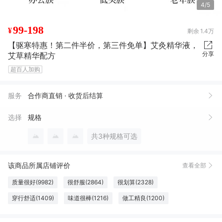
4/5
99-198
¥
剩余
1.4万
【驱寒特惠！第二件半价，第三件免单】艾灸精华液，
分享
艾草精华配方
超百人加购
服务
合作商直销 · 收货后结算
选择
规格
共3种规格可选
该商品所属店铺评价
查看全部
质量很好(9982)
很舒服(2864)
很划算(2328)
穿行舒适(1409)
味道很棒(1216)
做工精良(1200)
口感俱佳(1073)
色泽纯正(1053)
效果好(1006)