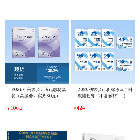
2026年高级会计考试教材套
2026初级会计职称考试全科
餐（高级会计实务80元+高
教辅套餐（不含教材）（两
级会计实务案例38元）
科通关1500题+模拟试题
106
424
+一本通+要点随身记）共8
¥
.2
¥
册