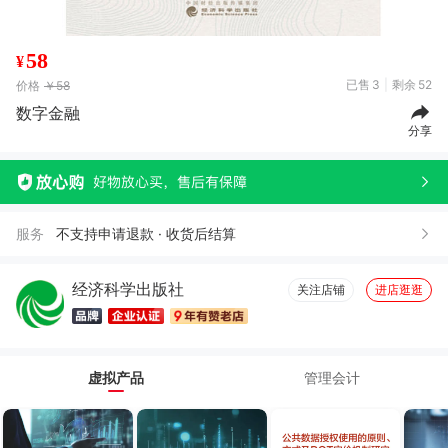
58
¥
已售
3
剩余
52
价格
￥58
数字金融
分享
服务
不支持申请退款 · 收货后结算
经济科学出版社
关注店铺
进店逛逛
虚拟产品
管理会计