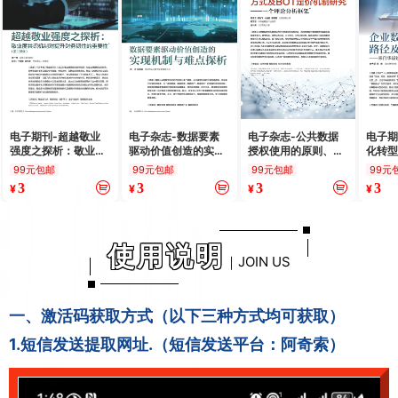
电子期刊-超越敬业
电子杂志-数据要素
电子杂志-公共数据
电子期
强度之探析：敬业度
驱动价值创造的实现
授权使用的原则、方
化转
共识机制对提升财务
机制与难点探析
式及BOT定价机制研
绩效
99元包邮
99元包邮
99元包邮
99元
韧性的重要性（第二
究
设设
3
3
3
3
¥
¥
¥
¥
部分）
研究
使用说明
｜JOIN US
一、激活码获取方式（以下三种方式均可获取）
1.短信发送提取网址.（短信发送平台：阿奇索）