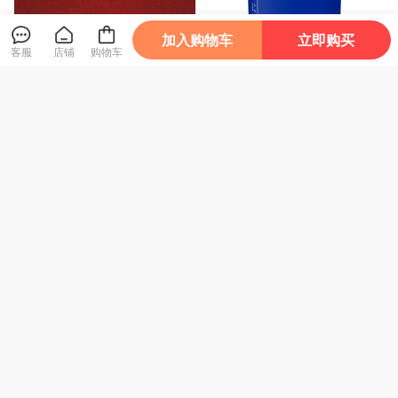
加入购物车
立即购买
客服
店铺
购物车
公共管理学
中级财务会计仿真实训
41
54
¥
.6
¥
.4
企业所得税汇算清缴财税处
政府采购500问（2025年