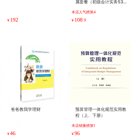
属套餐（初级会计实务53元
+经济法基础68元+套餐专属
本店人气榜第4
思维导图合订本68元）
192
108
¥
¥
.9
爸爸教我学理财
预算管理一体化规范实用教
程（上、下册）
本店销量榜第1
46
96
¥
¥