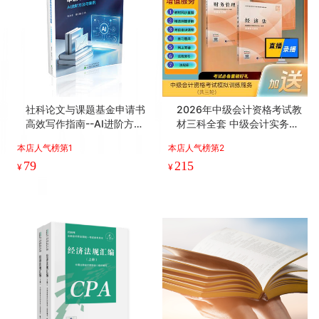
社科论文与课题基金申请书
2026年中级会计资格考试教
高效写作指南--AI进阶方法
材三科全套 中级会计实务84
与案例
元+财务管理63元+经济法6
本店人气榜第1
本店人气榜第2
8元 加赠价值99元/科 模拟
79
215
训练服务
¥
¥