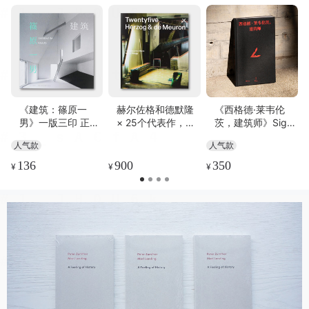
《建筑：篠原一
赫尔佐格和德默隆
《西格德·莱韦伦
男》一版三印 正版
× 25个代表作，建
茨，建筑师》Sigur
发售
筑、艺术与历史的
d Lewerentz, arch
人气款
人气款
对话 Twentyfive x
itect 中文首版 | 有
Herzog & de Meur
方出版
136
900
350
¥
¥
¥
on