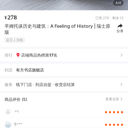
4/4
278
¥
已售
279
剩余
12
卒姆托谈历史与建筑：A Feeling of History | 瑞士原
分享
版
超百人加购
排行
店铺商品热榜第
17
名
到店
有方书店旗舰店
服务
线下门店 · 到店自提 · 收货后结算
商品评价 (5)
查看全部
.**l
李***