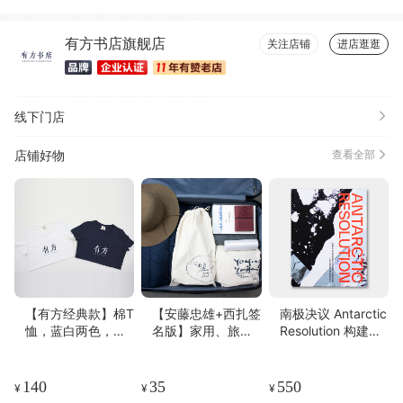
有方书店旗舰店
关注店铺
进店逛逛
线下门店
店铺好物
查看全部
【有方经典款】棉T
【安藤忠雄+西扎签
南极决议 Antarctic
恤，蓝白两色，质
名版】家用、旅行
Resolution 构建极
量优良，剪裁精致
用衣物收纳袋
端环境居住模型 |
瑞士原版
140
35
550
¥
¥
¥