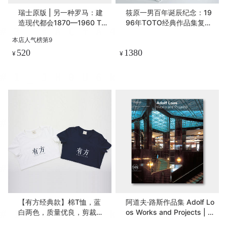
瑞士原版 | 另一种罗马：建
筱原一男百年诞辰纪念：19
造现代都会1870—1960 Th
96年TOTO经典作品集复刻
e Other Rome Building the
套装 Shinohara Kazuo
本店人气榜第9
Modern Metropolis 1870-1
520
1380
960
¥
¥
【有方经典款】棉T恤，蓝
阿道夫·路斯作品集 Adolf Lo
白两色，质量优良，剪裁精
os Works and Projects | 意
致
大利原版