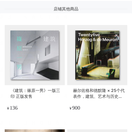
店铺其他商品
《建筑：篠原一男》一版三
赫尔佐格和德默隆 × 25个代
印 正版发售
表作，建筑、艺术与历史的
对话 Twentyfive x Herzog
136
900
& de Meuron
¥
¥