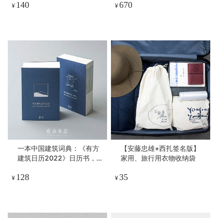
140
670
¥
¥
一本中国建筑词典：《有方
【安藤忠雄+西扎签名版】
建筑日历2022》日历书，可
家用、旅行用衣物收纳袋
用作笔记本/便签簿
128
35
¥
¥