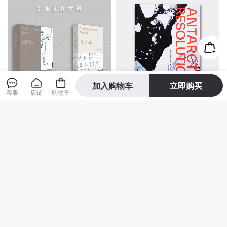
加入购物车
立即购买
客服
店铺
购物车
张永和《作文本》《图画
南极决议 Antarctic Resoluti
本》2023年全新修订版
on 构建极端环境居住模型 |
瑞士原版
68
550
¥
¥