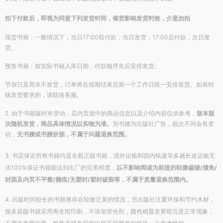
拍下付款后，即视为同意下列发货时间，催货影响发货时效，介意勿拍
现货书籍：一般情况下，当日17:00前付款，当日发货；
17:00后付
款，次日发
货。
预售书籍：
按实际书籍入库日期，付款顺序先后安排发
货。
节假日及周末不发货，
订单将在假期结束后第一个工作日统一安排
发货。
如有特
殊发货要求的，请联络客服。
2. 由于书籍版时有变动，店内页面中的商品信息以及介绍内容仅供参考，
版本版
次随机发货，商品具体情况以实物为准。
另书腰为出版社广告，批次不同会有变
动，
无书腰或书腰折损，不属于问题退换范围。
3. 书店保证所有书籍均是全新正版书籍，境外运输和国内快递等多趟长途运输无
法100%保证书籍能达到出厂的完美程度，
以不影响阅读为前提的轻微磕碰/撞角/
封面及内页不平整/捆痕/无塑封/塑封破裂等，不属于质量退换范围内。
4. 出版时间较长的书籍将存在轻微泛黄的情况，另出版社注重环保和节约木材，
很多原版书籍采用再生纸印刷，不添加荧光剂，颜色稍显发黄暗沉是正常现象，