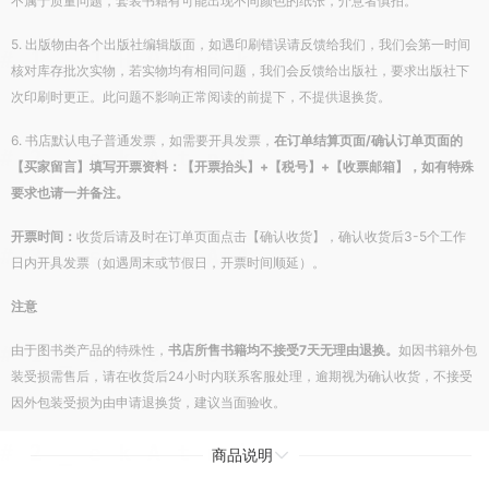
不属于质量问题，套装书籍有可能出现不同颜色的纸张，介意者慎拍。
5. 出版物由各个出版社编辑版面，如遇印刷错误请反馈给我们，我们会第一时间
核对库存批次实物，若实物均有相同问题，我们会反馈给出版社，要求出版社下
次印刷时更正。此问题不影响正常阅读的前提下，不提供退换货。
6. 书店默认电子普通发票，如需要开具发票，
在订单结算页面/确认订单页面的
【买家留言】填写开票资料：【开票抬头】+【税号】+【收票邮箱】，如有特殊
要求也请一并备注。
开票时间：
收货后请及时在订单页面点击【确认收货】，确认收货后3-5个工作
日内开具发票（如遇周末或节假日，开票时间顺延）。
注意
由于图书类产品的特殊性，
书店所售书籍均不接受7天无理由退换。
如因书籍外包
装受损需售后，请在收货后24小时内联系客服处理，逾期视为确认收货，不接受
因外包装受损为由申请退换货，建议当面验收。
商品说明