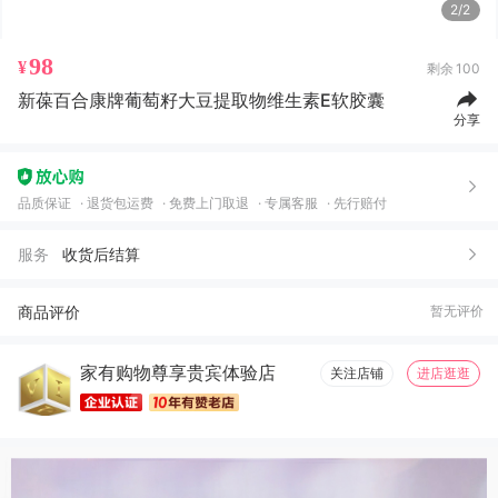
2/2
98
¥
剩余
100
新葆百合康牌葡萄籽大豆提取物维生素E软胶囊
分享
品质保证
退货包运费
免费上门取退
专属客服
先行赔付
服务
收货后结算
商品评价
暂无评价
家有购物尊享贵宾体验店
关注店铺
进店逛逛