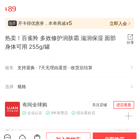
89
¥
5
开卡得优惠券，本单再减
立即入会
¥
热卖！百雀羚 多效修护润肤霜 滋润保湿 面部
分享
身体可用 255g/罐
服务
支持退换 · 7天无理由退货 · 收货后结算
选择
规格
有间全球购
关注店铺
进店逛逛
企业认证
9年有赞店
回头客好店
店铺好物
查看全部