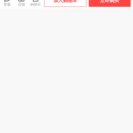
加入购物车
立即购买
客服
店铺
购物车
热卖！“以黑养黑”
透气！排水！速
热卖！超好穿！“胖
的草本皂，从发根
干！千元脚感！TE
*来同款 29.9元到
养到发稍！Orgines
POR天跑越山系列
手2双”宅小年 糖果
爆款
爆款
e欧橘何首乌五黑乌
趣野/驰野系列 溯溪
踩屎感春夏凉拖 男
发皂 120g/盒
鞋 浙江省游泳队指
女款 加厚鞋底 轻盈
49
159
29
¥
.9
¥
¥
.9
定官方合作伙伴 轻
舒适 5色可选
盈舒适 防滑耐磨
热卖！“反季清仓”
【玉色柔和 光洁油
【英国原装进口】
超低价！【高密度
润】云之玉 独龙玉
NSMC 反重力光子