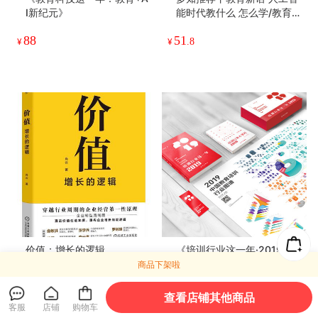
I新纪元》
能时代教什么 怎么学/教育
观
88
51
¥
¥
.8
价值：增长的逻辑
《培训行业这一年·2019》
商品下架啦
79
149
¥
¥
查看店铺其他商品
客服
店铺
购物车