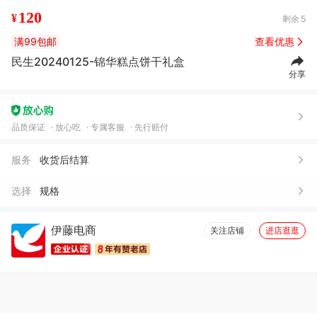
120
¥
剩余
5
满99包邮
查看优惠
民生20240125-锦华糕点饼干礼盒
分享
品质保证
放心吃
专属客服
先行赔付
服务
收货后结算
选择
规格
伊藤电商
关注店铺
进店逛逛