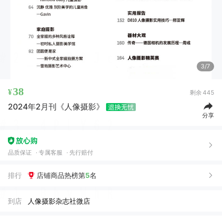
3/7
38
¥
剩余
445
2024年2月刊《人像摄影》
分享
品质保证
专属客服
先行赔付
排行
店铺商品热榜第
5
名
到店
人像摄影杂志社微店