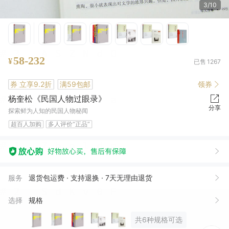
4/10
58-232
¥
已售
1267
券
立享9.2折
满59包邮
领券
杨奎松《民国人物过眼录》
分享
探索鲜为人知的民国人物秘闻
超百人加购
多人评价“正品”
和**同
05月19日买了1件
服务
退货包运费 · 支持退换 · 7天无理由退货
惠*
05月10日买了1件
选择
规格
国*
04月27日买了1件
共6种规格可选