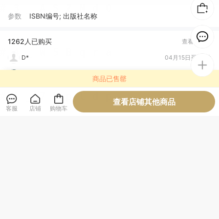
肉**爷
04月24日买了1件
参数
ISBN编号; 出版社名称
D*
04月15日买了1件
贾***?
04月15日买了1件
1262人已购买
查看全部
D*
03月17日买了1件
t***e
02月08日买了1件
商品已售罄
拉*
08月22日买了1件
查看店铺其他商品
商品评价 (67)
查看全部
客服
店铺
购物车
星*
08月19日买了1件
正品
必备书籍
容量够大
坚固耐用
设计一流
字体适宜
蓝***
正版，坚固耐用，设计一流，容量够大
默认用户
必备书籍，字体适宜