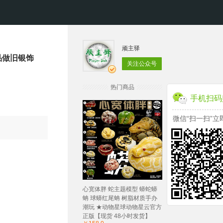
顽主驿
品做旧银饰
关注公众号
热门商品
手机扫码
微信“扫一扫”立
心宽体胖 蛇主题模型 蟒蛇蟒
蚺 球蟒红尾蚺 树脂材质手办
潮玩 ★动物星球动物星云官方
正版【现货 48小时发货】