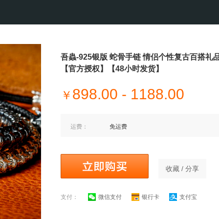
吾蟲-925银版 蛇骨手链 情侣个性复古百搭礼
【官方授权】【48小时发货】
898.00 - 1188.00
￥
运费：
免运费
收藏 / 分享
支付：
微信支付
银行卡
支付宝