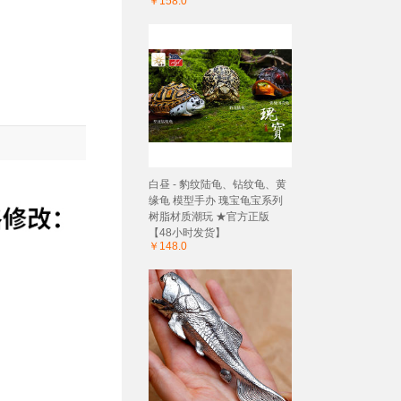
￥158.0
白昼 - 豹纹陆龟、钻纹龟、黄
缘龟 模型手办 瑰宝龟宝系列
树脂材质潮玩 ★官方正版
【48小时发货】
￥148.0