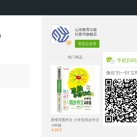
山东教育出版
社图书旗舰店
）
关注公众号
热门商品
手机扫码
微信“扫一扫”立
思维导图作文 小学生同步作文
·4年级
￥20.0