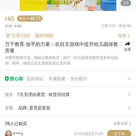
4/5
65
48.75
¥
券后￥
已售
105
剩余
95
价格
￥65
券
立享7.5折
满49包邮
领券
万千教育·放手的力量：在自主游戏中提升幼儿园保教
分享
质量
华爱华教授导读，鄢超云教授推荐；践行《幼儿园保育教育质量评估指
南》精神，做幼儿自主游戏的真正支持者
随*怡
04月25日买了1件
去下单
王*瑶
04月24日买了1件
去下单
品质保证
专属客服
先行赔付
叮*
04月23日买了1件
去下单
服务
7天无理由退货 · 收货后结算
F***z
01月12日买了5件
去下单
参数
品牌; 是否是套装
F***z
01月09日买了2件
去下单
F***z
01月08日买了1件
去下单
76人已购买
查看全部
徐***?
12月04日买了1件
去下单