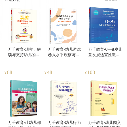
万千教育·观察：解
万千教育·幼儿游戏
万千教育·0—8岁儿
读与支持幼儿的自
卷入水平观察与评
童发展适宜性教育
主游戏
价——激发孩子的
（原著第四版）
无限可能性
88
48
108
¥
¥
¥
万千教育·让幼儿都
万千教育·幼儿行为
万千教育·幼儿园入