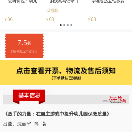
爱听你说：幼儿教
的观察与记录（原
学准备适宜性教育
师说话的艺术（第
著第七版）
人气款
二版）
36
69
68
¥
¥
¥
7.5
折
部分商品无门槛可用
《放手的力量：在自主游戏中提升幼儿园保教质量》
吕燕、沈丽华 等 著