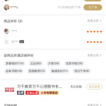
?***?
11月28日买了1件
去下单
馨*
11月09日买了1件
去下单
商品评价 (2)
查看全部
李*
11月09日买了1件
去下单
?**?
哈***
该商品所属店铺评价
查看全部
质量很好(114)
正品(80)
方便(36)
优美详细(36)
必备书籍(18)
坚固耐用(15)
触感良好(11)
清洁干净(8)
服务周到(7)
字体适宜(7)
容量够大(7)
物流很快(6)
万千教育万千心理图书专营店
包装很好(6)
大小合适(6)
真材实料(6)
纸张精良(6)
关注店铺
进店逛逛
店铺好物
查看全部