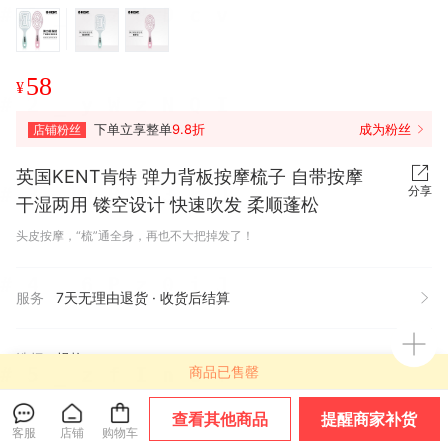
58
¥
下单立享整单
9.8折
成为粉丝
店铺粉丝
英国KENT肯特 弹力背板按摩梳子 自带按摩
分享
干湿两用 镂空设计 快速吹发 柔顺蓬松
头皮按摩，“梳”通全身，再也不大把掉发了！
服务
7天无理由退货 · 收货后结算
选择
规格
商品已售罄
共2种规格可选
查看其他商品
提醒商家补货
客服
店铺
购物车