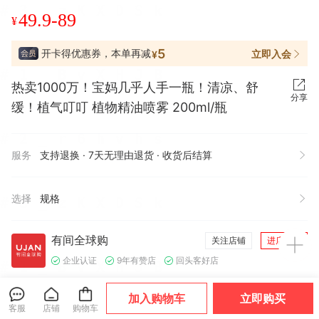
49.9-89
¥
5
开卡得优惠券，本单再减
立即入会
¥
热卖1000万！宝妈几乎人手一瓶！清凉、舒
分享
缓！植气叮叮 植物精油喷雾 200ml/瓶
服务
支持退换 · 7天无理由退货 · 收货后结算
选择
规格
有间全球购
关注店铺
进店逛逛
企业认证
9年有赞店
回头客好店
加入购物车
立即购买
店铺好物
查看全部
客服
店铺
购物车