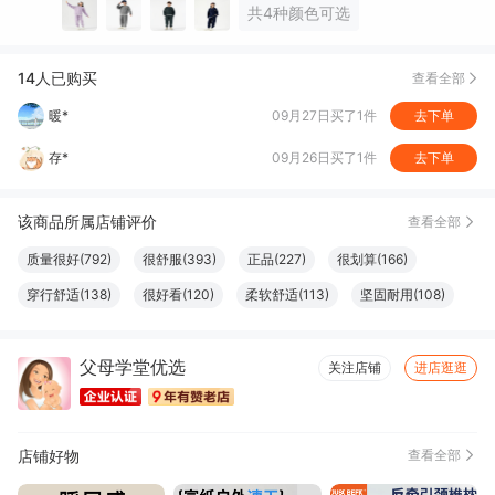
共4种颜色可选
暖*
09月27日买了1件
去下单
存*
09月26日买了1件
去下单
14人已购买
查看全部
燕***ོ
09月25日买了1件
去下单
海*
09月25日买了1件
去下单
该商品所属店铺评价
查看全部
质量很好(792)
很舒服(393)
正品(227)
很划算(166)
穿行舒适(138)
很好看(120)
柔软舒适(113)
坚固耐用(108)
做工精良(100)
效果好(97)
款式好看(83)
外观好看(78)
父母学堂优选
非常透气(76)
触感良好(76)
很暖和(73)
设计一流(73)
关注店铺
进店逛逛
颜色正(66)
大小合适(64)
方便(60)
显瘦修身(59)
尺寸适宜(56)
性价比高(53)
清洁干净(52)
厚度适中(49)
店铺好物
查看全部
尺码很准(47)
味道很棒(44)
真材实料(41)
简约百搭(41)