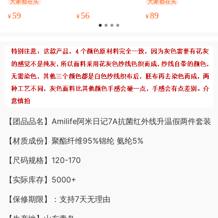
大家都在买
大家都在买
镜，普通镜片/偏光
走路跑步轻盈无负
镜片可选！送原版
担 鞋底支撑有力回
59
56
89
¥
¥
¥
皮质收纳包！
弹性好 减缓足部压
力 鞋底加深纹路 耐
磨防滑
【团品品名】Amilife阿米日记7A抗菌红外线升温假两件套装
【材质成份】聚酯纤维95%锦纶 氨纶5%
【尺码规格】120-170
【实际库存】5000+
【保修期限】：支持7天无理由