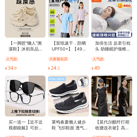
色泽纯正(37)
容量够大(35)
口感俱佳(34)
图文清晰(34)
纸张精良(34)
结实牢固(33)
必备书籍(32)
体感舒适(32)
方便实用(28)
字体适宜(27)
格外清爽(26)
款式时尚(26)
透气性好(25)
很显气质(23)
上身好看(21)
高端大气(19)
易于使用(17)
很有弹力(16)
物流很快(14)
完美无瑕(12)
【一脚蹬“懒人”溯
【宣纸速干，防晒
加倍生活 反牵引枕
溪鞋】沐初良品情
UPF50+】【49元
头 助睡眠护颈椎枕
薄厚适中(11)
无油腻感(11)
精美雅致(10)
优美详细(10)
侣溯溪鞋，2025新
任选两件】夏季新
修复睡觉专用枕芯
人气款
大家都在买
人气款
款夏季溯溪鞋 外穿
款儿童宣纸衣短袖T
反弓富贵包护颈枕
清香四溢(9)
清香软糯(9)
清晰度高(9)
做工精致(9)
包头鞋，柔软舒适
中大童防晒吸湿排
品牌直发
34
24
49
¥
.9
¥
.5
¥
包装很好(8)
新鲜味美(8)
丰富细腻(7)
味道鲜美(6)
易打理，雨季必备
汗运动短袖
鞋底防滑溯溪鞋
松软可口(6)
功能强劲(6)
不占空间(6)
买一送一【近不近
莱鸣春夏懒人健步
【莫代尔醋纤打褶
视都能戴】可折叠
鞋 飞织鞋面 透气干
收腰连衣裙】高弹
防紫外线墨镜套
爽不闷脚 超轻鞋身
不拘束 垂坠不易皱