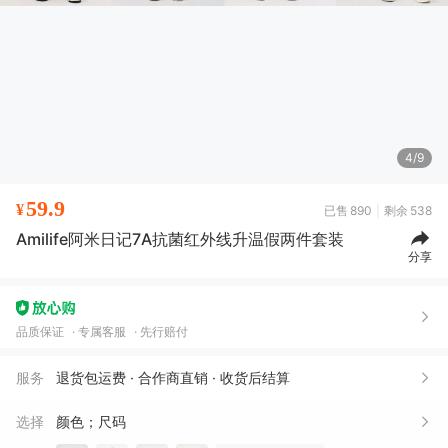
5/9
59.9
¥
已售
890
剩余
538
Amilife阿米日记7A抗菌红外线升温假两件套装
凝*
03月14日买了1件
去下单
分享
苏*
02月04日买了1件
去下单
苏*
02月04日买了1件
去下单
品质保证
专属客服
先行赔付
快**鱼
11月16日买了1件
去下单
服务
退货包运费 · 合作商直销 · 收货后结算
游**水
10月06日买了1件
去下单
选择
颜色；尺码
幸***门
09月30日买了1件
去下单