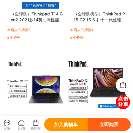
（全球购）Thinkpad T14 G
（全球购机型）ThinkPad P
en2 2021款14英寸高性能
15 G2 15.6寸 十一代处理器
轻薄商务笔记本
图形移动工作站
本店人气榜第5
本店人气榜第4
4699
9999
¥
¥
加入购物车
立即购买
（国行）ThinkPad X1 Carb
（国行）ThinkPad X13（2
客服
店铺
购物车
on 2022款 英特尔12代酷睿
023款） 13代13.3英寸轻薄