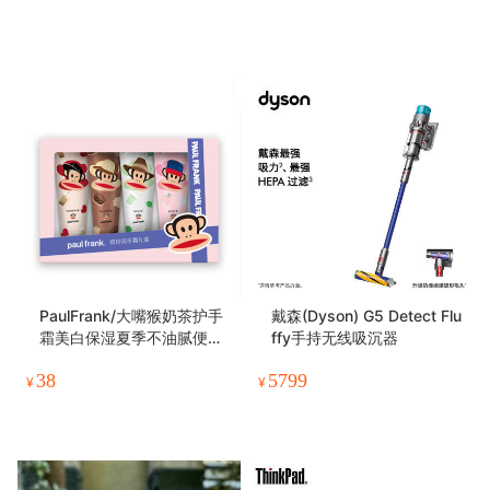
PaulFrank/大嘴猴奶茶护手
戴森(Dyson) G5 Detect Flu
霜美白保湿夏季不油腻便携
ffy手持无线吸沉器
嫩白小巧随身
38
5799
¥
¥