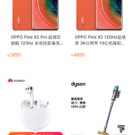
OPPO Find X2 Pro 超感官
OPPO Find X2 120Hz超感
旗舰 120Hz 多焦段影像系
屏 3K分辨率 10亿色臻彩显
统 12GB+256GB茶橘 双模
示 65w闪充 骁龙865 8GB+
5899
4899
5G手机
256GB茶橘 双模5G手机
¥
¥