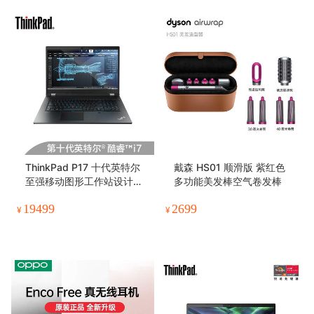
ThinkPad P17 十代英特尔
戴森 HS01 顺滑版 紫红色
至强移动图形工作站设计师1
多功能美发棒空气卷发棒
7.3英寸绘图笔记本电脑
19499
2699
¥
¥