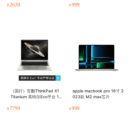
2639
999
¥
¥
（国行）官翻ThinkPad X1
apple macbook pro 16寸 2
Titanium 英特尔Evo平台 1
023款 M2 max芯片
3.5英寸 高色域 3:2翻转触
7799
999
控屏笔记本电脑
¥
¥