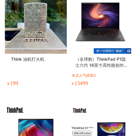
Think 油机打火机
（全球购）ThinkPad P1隐
士六代 16英寸高性能创作笔
记本电脑
本店人气榜第3
199
13499
¥
¥