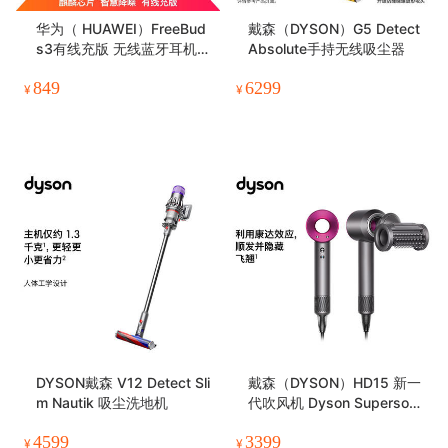
华为（ HUAWEI）FreeBud
戴森（DYSON）G5 Detect
s3有线充版 无线蓝牙耳机
Absolute手持无线吸尘器
智慧降噪 双耳立体声 半入耳
849
6299
式 CM-SHK09
¥
¥
DYSON戴森 V12 Detect Sli
戴森（DYSON）HD15 新一
m Nautik 吸尘洗地机
代吹风机 Dyson Supersoni
c 电吹风
4599
3399
¥
¥