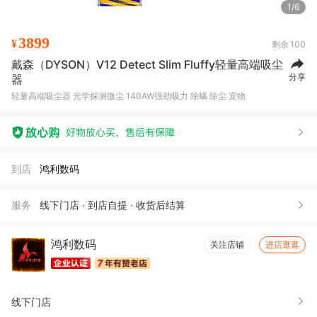
1/6
3899
¥
剩余
100
戴森（DYSON）V12 Detect Slim Fluffy轻量高端吸尘
分享
器
轻量高端吸尘器 光学探测微尘 140AW强劲吸力 除螨 除尘 宠物
到店
鸿利数码
服务
线下门店 · 到店自提 · 收货后结算
鸿利数码
关注店铺
进店逛逛
线下门店