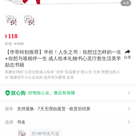
4/8
118
¥
价格
￥236
【华哥特别推荐】半价！人生之书：你想过怎样的一生
分享
+你想与谁相伴一生 成人绘本礼物书心灵疗愈生活美学
励志书籍
风靡全球的“心灵治愈成人绘本” 没有“应该要过”的人生 只有“想要过的人
生”致那些不小心走失的 或升华为爱情 友谊
服务
支持退换 · 7天无理由退货 · 收货后结算
选择
书名
共1种书名可选