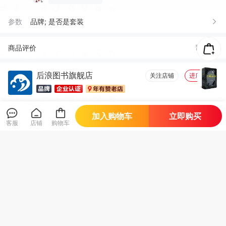
参数
品牌; 是否是套装
商品评价
暂无评价
后浪图书旗舰店
关注店铺
进店逛逛
加入购物车
立即购买
店铺好物
查看全部
客服
店铺
购物车
精zhun瑜伽解剖书
教父 电影全剧本 马
【汗青堂丛书17
2：身体前弯及髋关
里 奥 普佐与弗朗西
6】永恒之城罗马：
节伸展体式
斯科波拉终稿 （全
zui初的三千年