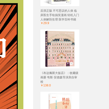
后浪正版 不可思议的人体 临
床医生手绘搞笑漫画 轻松入门
人体解剖生理 医学百科书籍
￥29.9
《布达佩斯大饭店》：收藏级
画册 韦斯·安德森导演亲自审
校
￥138.0