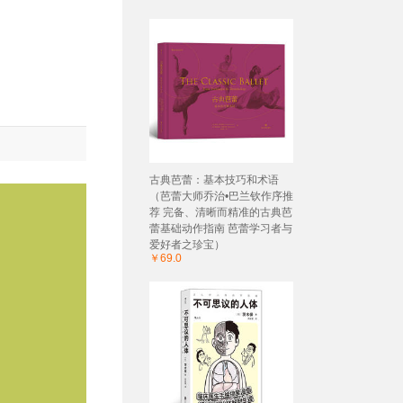
古典芭蕾：基本技巧和术语
（芭蕾大师乔治•巴兰钦作序推
荐 完备、清晰而精准的古典芭
蕾基础动作指南 芭蕾学习者与
爱好者之珍宝）
￥69.0