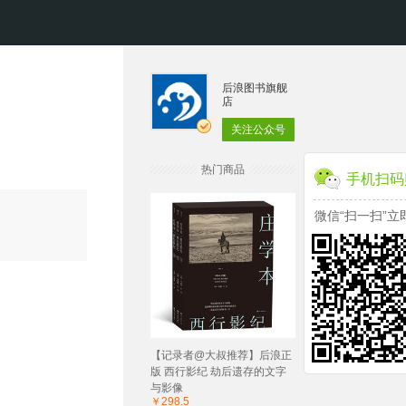
后浪图书旗舰
店
关注公众号
热门商品
手机扫码
微信“扫一扫”立
【记录者@大叔推荐】后浪正
版 西行影纪 劫后遗存的文字
与影像
￥298.5